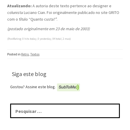
Atualizando:
A autoria deste texto pertence ao designer e
colunista Luciano Cian. Foi originalmente publicado no site GRITO
com o título “Quanto custa?”.
(postado originalmente em 23 de maio de 2003)
(PostRating: 0 hits today, 0 yesterday, 94 total, 2 max)
Posted in
Retro
,
Textos
Siga este blog
Gostou? Assine este blog.
Pesquisar
por: