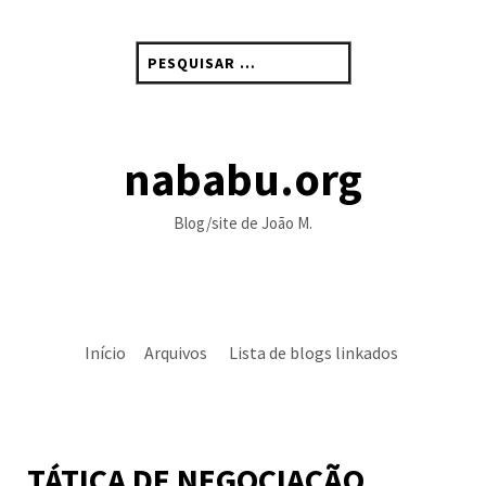
Skip
to
Pesquisar
content
por:
nababu.org
Blog/site de João M.
Início
Arquivos
Lista de blogs linkados
TÁTICA DE NEGOCIAÇÃO