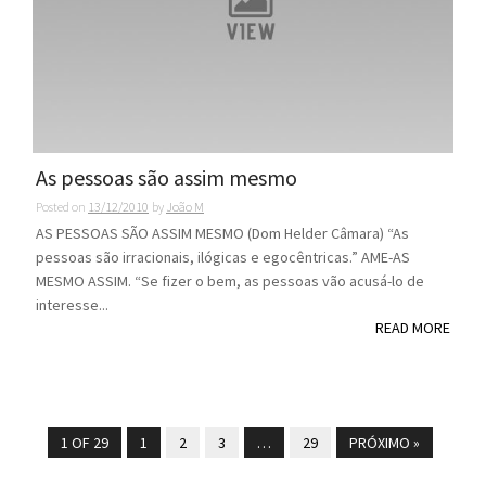
As pessoas são assim mesmo
Posted on
13/12/2010
by
João M
AS PESSOAS SÃO ASSIM MESMO (Dom Helder Câmara) “As
pessoas são irracionais, ilógicas e egocêntricas.” AME-AS
MESMO ASSIM. “Se fizer o bem, as pessoas vão acusá-lo de
interesse...
READ MORE
1 OF 29
1
2
3
…
29
PRÓXIMO »