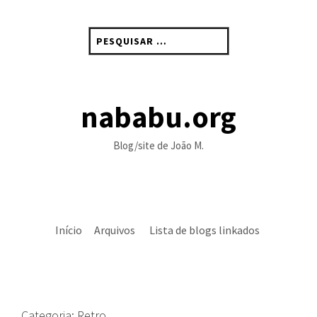
Skip
to
Pesquisar
content
por:
nababu.org
Blog/site de João M.
Início
Arquivos
Lista de blogs linkados
Categoria:
Retro