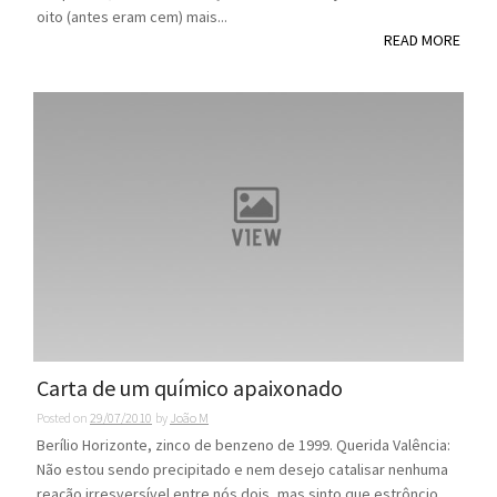
oito (antes eram cem) mais...
READ MORE
Carta de um químico apaixonado
Posted on
29/07/2010
by
João M
Berílio Horizonte, zinco de benzeno de 1999. Querida Valência:
Não estou sendo precipitado e nem desejo catalisar nenhuma
reação irresversível entre nós dois, mas sinto que estrôncio