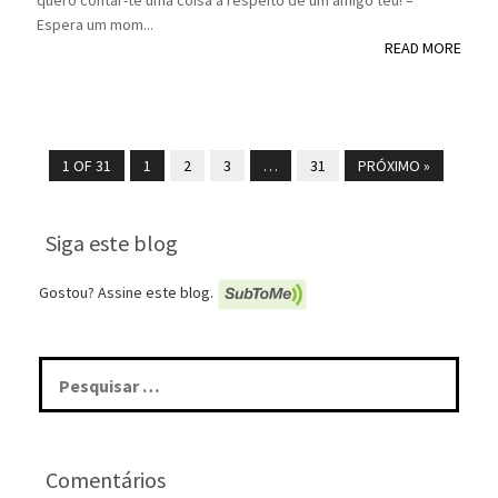
quero contar-te uma coisa a respeito de um amigo teu! –
Espera um mom...
READ MORE
1 OF 31
1
2
3
…
31
PRÓXIMO »
Siga este blog
Gostou? Assine este blog.
Pesquisar
por:
Comentários