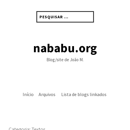
Skip
to
Pesquisar
content
por:
nababu.org
Blog/site de João M.
Início
Arquivos
Lista de blogs linkados
Categoria:
Textos