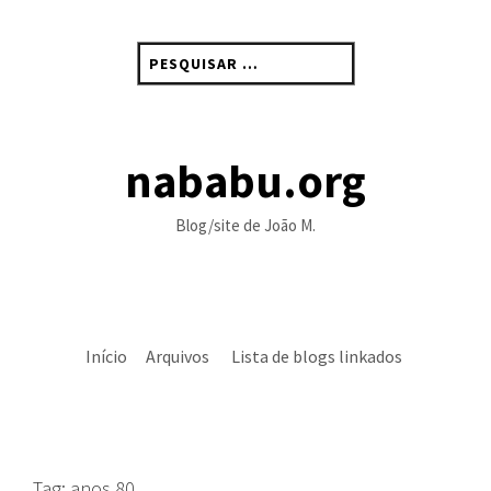
Skip
to
Pesquisar
content
por:
nababu.org
Blog/site de João M.
Início
Arquivos
Lista de blogs linkados
Tag:
anos 80