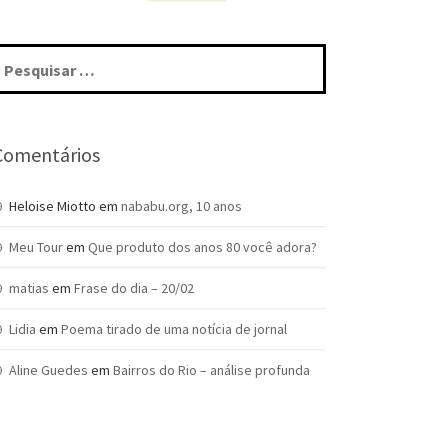
squisar
r:
Comentários
Heloise Miotto
em
nababu.org, 10 anos
Meu Tour
em
Que produto dos anos 80 você adora?
matias
em
Frase do dia – 20/02
Lidia
em
Poema tirado de uma notícia de jornal
Aline Guedes
em
Bairros do Rio – análise profunda