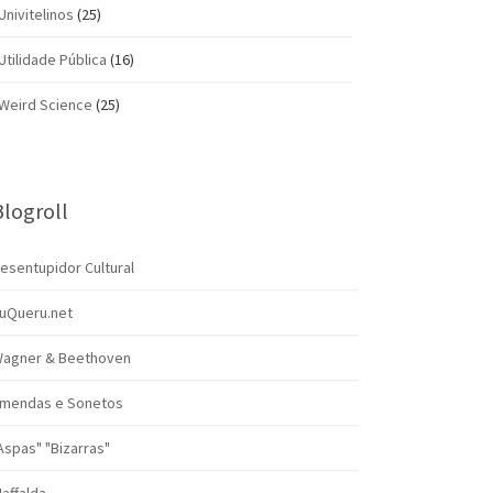
Univitelinos
(25)
Utilidade Pública
(16)
Weird Science
(25)
Blogroll
esentupidor Cultural
uQueru.net
agner & Beethoven
mendas e Sonetos
Aspas" "Bizarras"