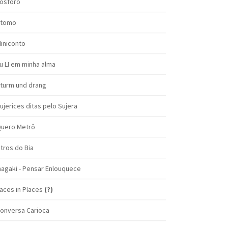
ósforo
tomo
iniconto
u LI em minha alma
turm und drang
ujerices ditas pelo Sujera
uero Metrô
itros do Bia
nagaki - Pensar Enlouquece
aces in Places
(?)
onversa Carioca