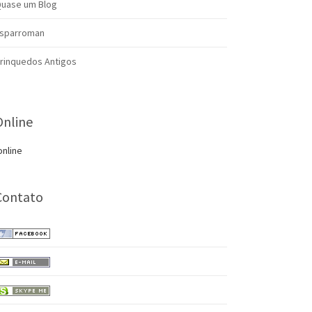
uase um Blog
sparroman
rinquedos Antigos
Online
online
Contato