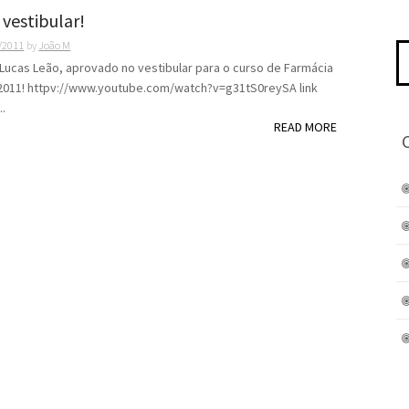
 vestibular!
/2011
by
João M
Pe
po
Lucas Leão, aprovado no vestibular para o curso de Farmácia
2011! httpv://www.youtube.com/watch?v=g31tS0reySA link
..
READ MORE