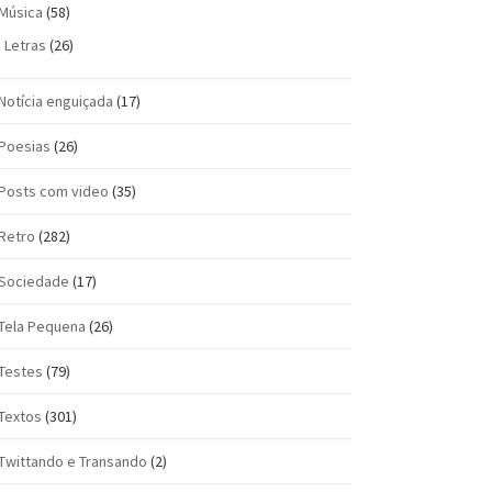
Música
(58)
Letras
(26)
Notícia enguiçada
(17)
Poesias
(26)
Posts com vi­deo
(35)
Retro
(282)
Sociedade
(17)
Tela Pequena
(26)
Testes
(79)
Textos
(301)
Twittando e Transando
(2)