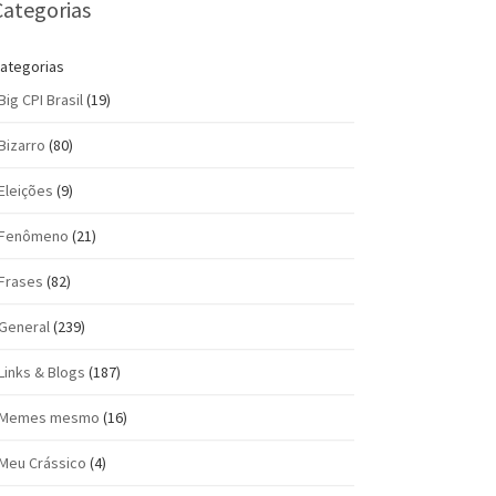
Categorias
ategorias
Big CPI Brasil
(19)
Bizarro
(80)
Eleições
(9)
Fenômeno
(21)
Frases
(82)
General
(239)
Links & Blogs
(187)
Memes mesmo
(16)
Meu Crássico
(4)