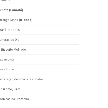
affalda
enata
(Canadá)
trange Maps
(Irlanda)
rasil Robotics
eituras do Dia
 Biscoito Molhado
sparroman
uas Fridas
ederação dos Planetas Unidos
 o último, juro!
rônicas da Fronteira