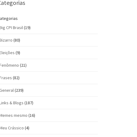
Categorias
ategorias
Big CPI Brasil
(19)
Bizarro
(80)
Eleições
(9)
Fenômeno
(21)
Frases
(82)
General
(239)
Links & Blogs
(187)
Memes mesmo
(16)
Meu Crássico
(4)