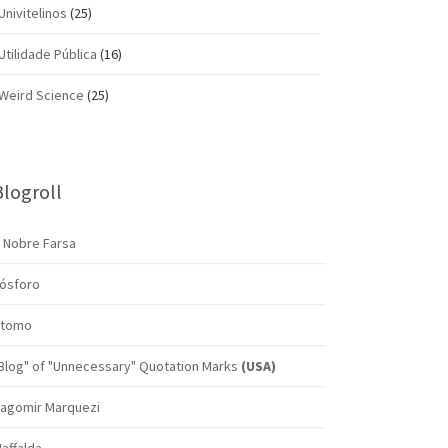
Univitelinos
(25)
Utilidade Pública
(16)
Weird Science
(25)
Blogroll
 Nobre Farsa
ósforo
tomo
Blog" of "Unnecessary" Quotation Marks
(USA)
agomir Marquezi