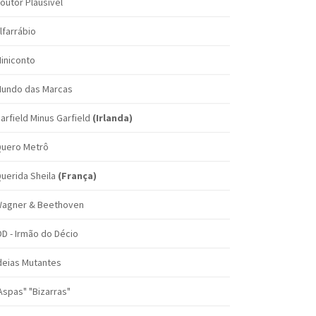
outor Plausível
lfarrábio
iniconto
undo das Marcas
arfield Minus Garfield
(Irlanda)
uero Metrô
uerida Sheila
(França)
agner & Beethoven
DD - Irmão do Décio
deias Mutantes
Aspas" "Bizarras"