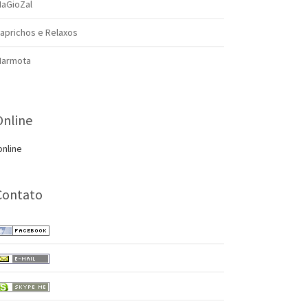
aGioZal
aprichos e Relaxos
armota
Online
online
Contato