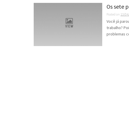
Os sete p
Posted on
13/04
Você já paro
trabalho? Po
problemas co