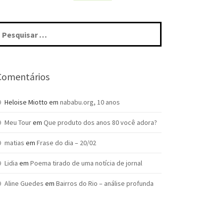
squisar
r:
Comentários
Heloise Miotto
em
nababu.org, 10 anos
Meu Tour
em
Que produto dos anos 80 você adora?
matias
em
Frase do dia – 20/02
Lidia
em
Poema tirado de uma notícia de jornal
Aline Guedes
em
Bairros do Rio – análise profunda