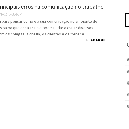
rincipais erros na comunicação no trabalho
/2010
by
João M
Pe
po
u para pensar como é a sua comunicação no ambiente de
is saiba que essa análise pode ajudar a evitar diversos
m os colegas, a chefia, os clientes e os fornece...
READ MORE