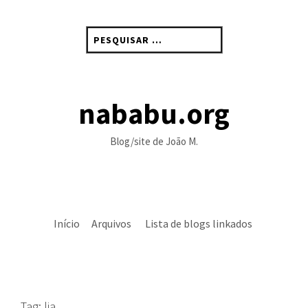
Skip
to
Pesquisar
content
por:
nababu.org
Blog/site de João M.
Início
Arquivos
Lista de blogs linkados
Tag:
lia