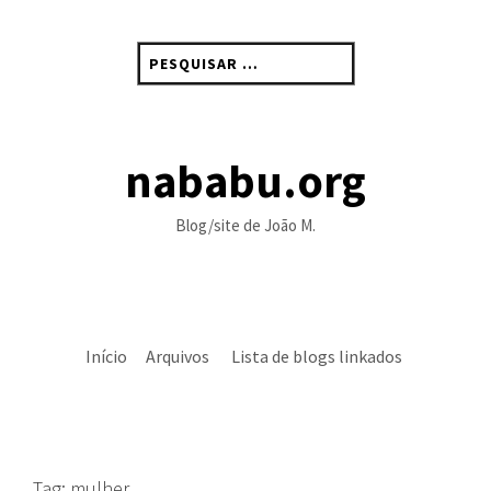
Skip
to
Pesquisar
content
por:
nababu.org
Blog/site de João M.
Início
Arquivos
Lista de blogs linkados
Tag:
mulher