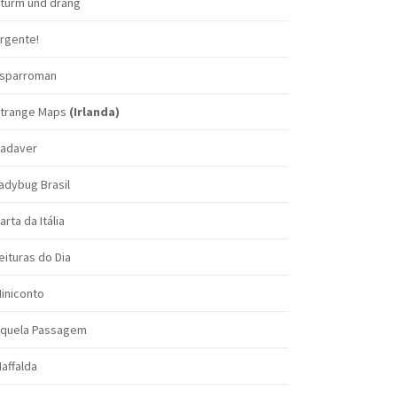
turm und drang
rgente!
sparroman
trange Maps
(Irlanda)
adaver
adybug Brasil
arta da Itália
eituras do Dia
iniconto
quela Passagem
affalda