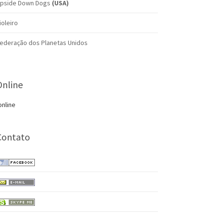
pside Down Dogs
(USA)
ioleiro
ederação dos Planetas Unidos
Online
online
Contato