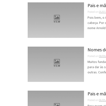
Pais e m
Posted on
05/07
Pois bem, o 
cabeça. Por 
nome Arnold 
Nomes de 
Posted on
08/09
Muitos funda
para dar às
outras. Confi
Pais e m
Posted on
06/05
Para quem ai