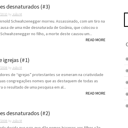
ães desnaturados (#3)
/2010
by
João M
Pe
po
Arnold Schwahzenegger morreu. Assassinado, com um tiro na
causa de uma mãe desnaturada de Goiânia, que colocou o
Schwahzenegger no filho, a morte deste causou um...
READ MORE
igrejas (#1)
/2008
by
João M
dores de “igrejas” protestantes se esmeram na criatividade
 suas congregações nomes que as destaquem de todas as
ra o resultado de uma pesquisa em al...
READ MORE
ães desnaturados (#2)
/2008
by
João M
nda duvida que pais que dão nomes bizarros aos filhos são