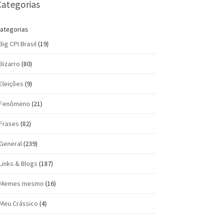
Categorias
ategorias
Big CPI Brasil
(19)
Bizarro
(80)
Eleições
(9)
Fenômeno
(21)
Frases
(82)
General
(239)
Links & Blogs
(187)
Memes mesmo
(16)
Meu Crássico
(4)