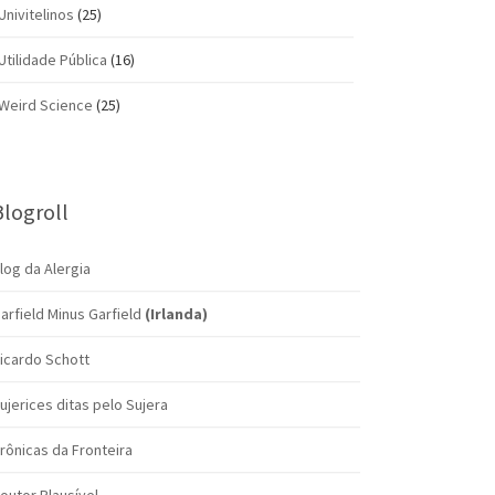
Univitelinos
(25)
Utilidade Pública
(16)
Weird Science
(25)
Blogroll
log da Alergia
arfield Minus Garfield
(Irlanda)
icardo Schott
ujerices ditas pelo Sujera
rônicas da Fronteira