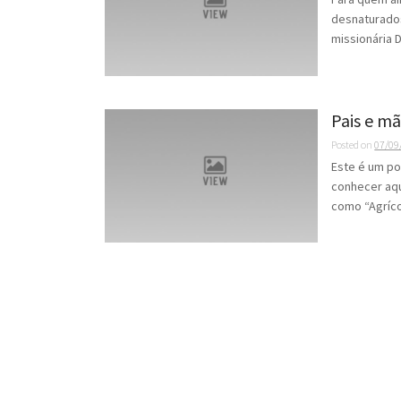
desnaturados
missionária D
Pais e m
Posted on
07/09
Este é um p
conhecer aqu
como “Agríco