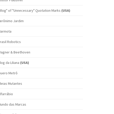
outor Plausível
Blog" of "Unnecessary" Quotation Marks
(USA)
erônimo Jardim
armota
rasil Robotics
agner & Beethoven
log da Liliana
(USA)
uero Metrô
deias Mutantes
lfarrábio
undo das Marcas