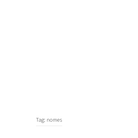
Skip
to
content
Tag:
nomes