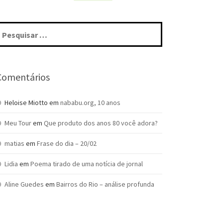
squisar
r:
Comentários
Heloise Miotto
em
nababu.org, 10 anos
Meu Tour
em
Que produto dos anos 80 você adora?
matias
em
Frase do dia – 20/02
Lidia
em
Poema tirado de uma notícia de jornal
Aline Guedes
em
Bairros do Rio – análise profunda