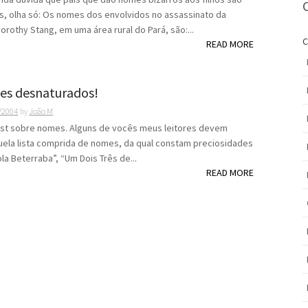
, olha só: Os nomes dos envolvidos no assassinato da
orothy Stang, em uma área rural do Pará, são:...
C
READ MORE
ães desnaturados!
/2004
by
João M
ost sobre nomes. Alguns de vocês meus leitores devem
ela lista comprida de nomes, da qual constam preciosidades
la Beterraba”, “Um Dois Três de...
READ MORE