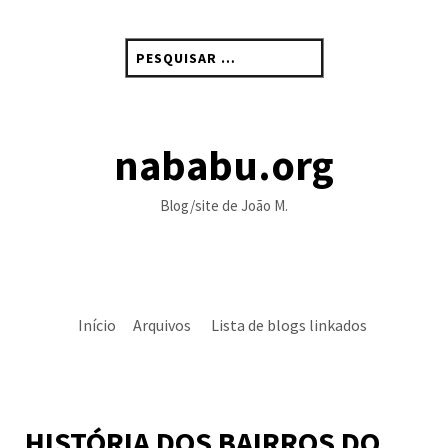
Skip
to
Pesquisar
content
por:
nababu.org
Blog/site de João M.
Início
Arquivos
Lista de blogs linkados
HISTÓRIA DOS BAIRROS DO