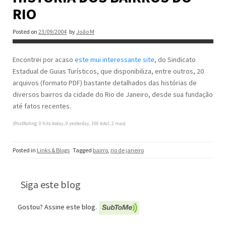
RIO
Posted on
23/09/2004
by
João M
Encontrei por acaso
este mui interessante site
, do Sindicato
Estadual de Guias Turísticos, que disponibiliza, entre outros, 20
arquivos (formato PDF) bastante detalhados das histórias de
diversos bairros da cidade do Rio de Janeiro, desde sua fundação
até fatos recentes.
(PostRating: 0 hits today, 0 yesterday, 106 total, 2 max)
Posted in
Links & Blogs
Tagged
bairro
,
rio de janeiro
Siga este blog
Gostou? Assine este blog.