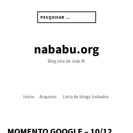
Skip
to
Pesquisar
content
por:
nababu.org
Blog/site de João M.
Início
Arquivos
Lista de blogs linkados
MOMENTO GOOGLE – 10/12