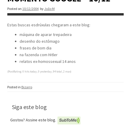
Posted on
10/12/2004
by
João M
Estas buscas esdrúxulas chegaram a este blog:
máquina de aparar trepadeira
desenho do estômago
frases de bom dia
na fazenda com Hitler
relatos ex-homossexual 14 anos
(PostRating: 0 hits today, 0 yesterday, 94 total, 2 max)
Posted in
Bizarro
Siga este blog
Gostou? Assine este blog.