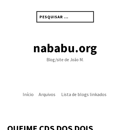
Skip
to
Pesquisar
content
por:
nababu.org
Blog/site de João M.
Início
Arquivos
Lista de blogs linkados
QUEIME CDS DOS DOIS