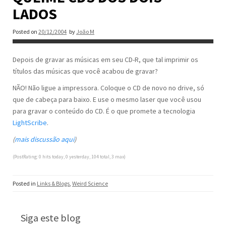
LADOS
Posted on
20/12/2004
by
João M
Depois de gravar as músicas em seu CD-R, que tal imprimir os
títulos das músicas que você acabou de gravar?
NÃO! Não ligue a impressora. Coloque o CD de novo no drive, só
que de cabeça para baixo. E use o mesmo laser que você usou
para gravar o conteúdo do CD. É o que promete a tecnologia
LightScribe
.
(
mais discussão aqui
)
(PostRating: 0 hits today, 0 yesterday, 104 total, 3 max)
Posted in
Links & Blogs
,
Weird Science
Siga este blog