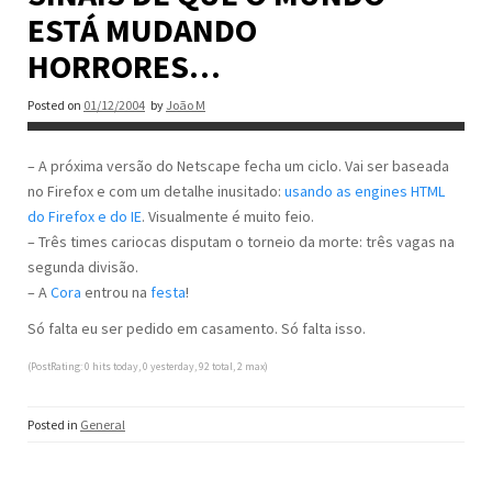
ESTÁ MUDANDO
HORRORES…
Posted on
01/12/2004
by
João M
– A próxima versão do Netscape fecha um ciclo. Vai ser baseada
no Firefox e com um detalhe inusitado:
usando as engines HTML
do Firefox e do IE
. Visualmente é muito feio.
– Três times cariocas disputam o torneio da morte: três vagas na
segunda divisão.
– A
Cora
entrou na
festa
!
Só falta eu ser pedido em casamento. Só falta isso.
(PostRating: 0 hits today, 0 yesterday, 92 total, 2 max)
Posted in
General