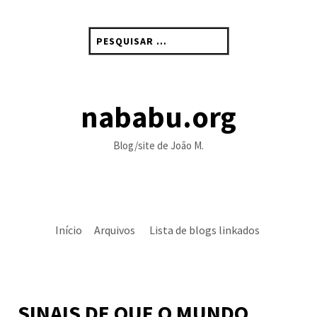
Skip
to
Pesquisar
content
por:
nababu.org
Blog/site de João M.
Início
Arquivos
Lista de blogs linkados
SINAIS DE QUE O MUNDO