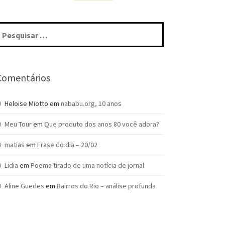
squisar
r:
Comentários
Heloise Miotto
em
nababu.org, 10 anos
Meu Tour
em
Que produto dos anos 80 você adora?
matias
em
Frase do dia – 20/02
Lidia
em
Poema tirado de uma notícia de jornal
Aline Guedes
em
Bairros do Rio – análise profunda