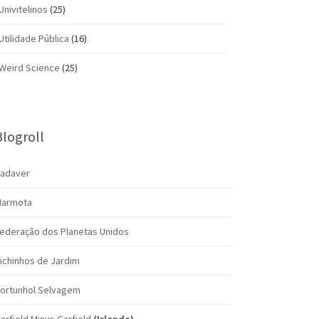
Univitelinos
(25)
Utilidade Pública
(16)
Weird Science
(25)
Blogroll
adaver
armota
ederação dos Planetas Unidos
ichinhos de Jardim
ortunhol Selvagem