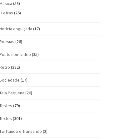
Música
(58)
Letras
(26)
Notícia enguiçada
(17)
Poesias
(26)
Posts com vi­deo
(35)
Retro
(282)
Sociedade
(17)
Tela Pequena
(26)
Testes
(79)
Textos
(301)
Twittando e Transando
(2)