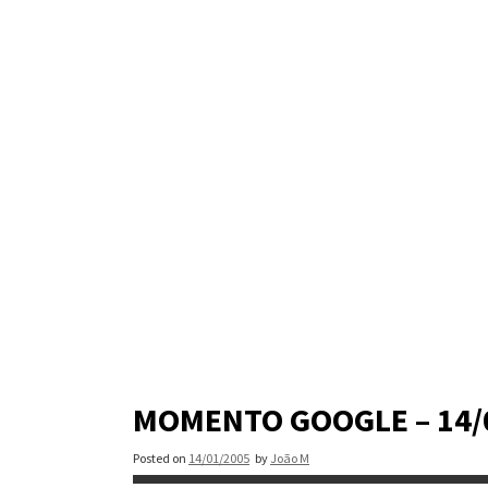
Skip
to
content
MOMENTO GOOGLE – 14/
Posted on
14/01/2005
by
João M