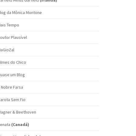
arfield Minus Garfield
(Irlanda)
log da Mônica Montone
ais Tempo
outor Plausível
aGioZal
ilmes do Chico
uase um Blog
 Nobre Farsa
arota Sem Fio
agner & Beethoven
enata
(Canadá)