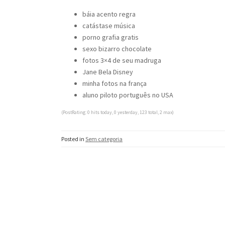
báia acento regra
catástase música
porno grafia gratis
sexo bizarro chocolate
fotos 3×4 de seu madruga
Jane Bela Disney
minha fotos na frança
aluno piloto português no USA
(PostRating: 0 hits today, 0 yesterday, 123 total, 2 max)
Posted in
Sem categoria