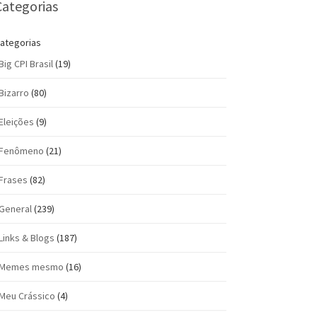
Categorias
ategorias
Big CPI Brasil
(19)
Bizarro
(80)
Eleições
(9)
Fenômeno
(21)
Frases
(82)
General
(239)
Links & Blogs
(187)
Memes mesmo
(16)
Meu Crássico
(4)