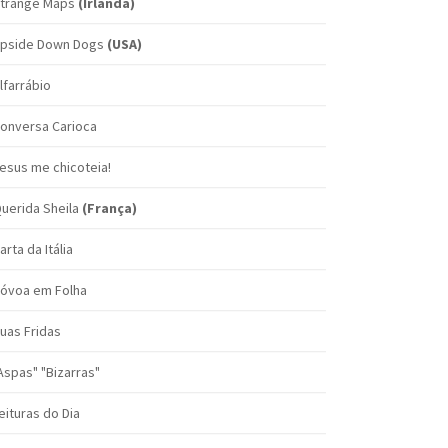
trange Maps
(Irlanda)
pside Down Dogs
(USA)
lfarrábio
onversa Carioca
esus me chicoteia!
uerida Sheila
(França)
arta da Itália
óvoa em Folha
uas Fridas
Aspas" "Bizarras"
eituras do Dia