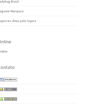
adybug Brasil
agomir Marquezi
ujerices ditas pelo Sujera
Online
online
Contato