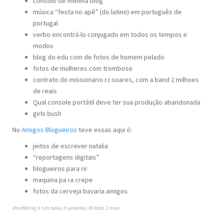
consolo de menina blog
música “festa no apê” (do latino) em português de
portugal
verbo encontrá-lo conjugado em todos os tempos e
modos
blog do edu com de fotos de homem pelado
fotos de mulheres com trombose
contrato do missionario r.r.soares, com a band 2 milhoes
de reais
Qual console portátil deve ter sua produção abandonada
girls bush
No
Amigos Blogueiros
teve essas aqui ó:
jeitos de escrever natalia
“reportagens digitais”
blogueiros para rir
maquina pa ra crepe
fotos da cerveja bavaria amigos
(PostRating: 0 hits today, 0 yesterday, 89 total, 2 max)