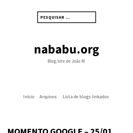
Skip
to
Pesquisar
content
por:
nababu.org
Blog/site de João M.
Início
Arquivos
Lista de blogs linkados
MOMENTO GOOGLE – 25/01