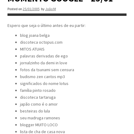
Posted on
25/01/2005
by
João M
Espero que seja o último antes de eu partir:
blog joana belga
discoteca octopus.com
MITOS ATUAIS
palavras derivadas de ego
jornalzinho da demi in love
fotos da tsunami sem censura
budismo zen cantos mp3
significados do nome lotus
família pinto rosado
discoteca tartaruga
japão como é o amor
besteiras do lula
seu madruga ramones
blogger MUITO LOCO
lista de cha de casa nova