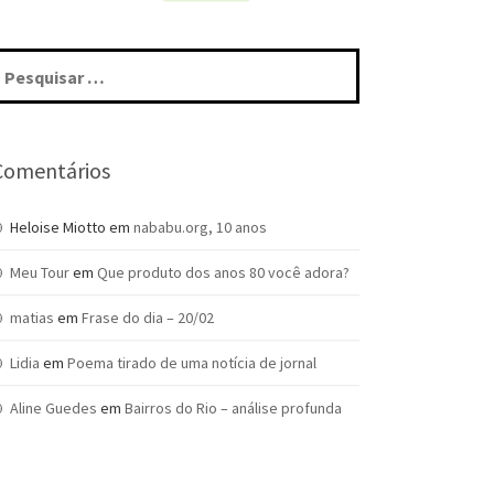
squisar
r:
Comentários
Heloise Miotto
em
nababu.org, 10 anos
Meu Tour
em
Que produto dos anos 80 você adora?
matias
em
Frase do dia – 20/02
Lidia
em
Poema tirado de uma notícia de jornal
Aline Guedes
em
Bairros do Rio – análise profunda