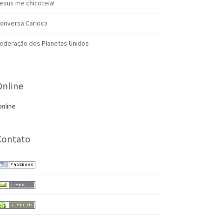
esus me chicoteia!
onversa Carioca
ederação dos Planetas Unidos
Online
online
Contato