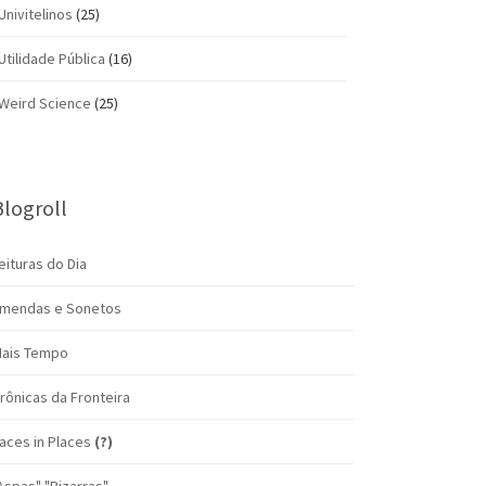
Univitelinos
(25)
Utilidade Pública
(16)
Weird Science
(25)
Blogroll
eituras do Dia
mendas e Sonetos
ais Tempo
rônicas da Fronteira
aces in Places
(?)