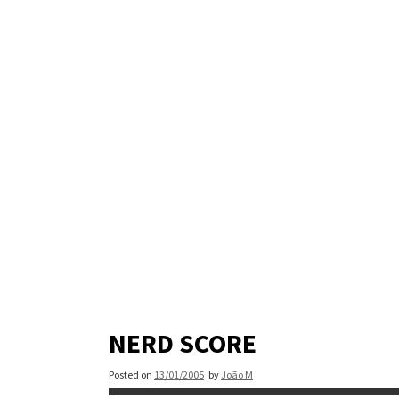
Skip
to
content
NERD SCORE
Posted on
13/01/2005
by
João M