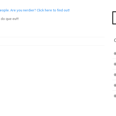
Pe
do que eu!!!
po