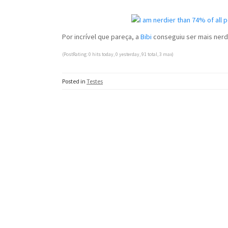
Por incrível que pareça, a
Bibi
conseguiu ser mais nerd 
(PostRating: 0 hits today, 0 yesterday, 91 total, 3 max)
Posted in
Testes