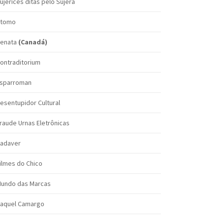
ujerices ditas pelo Sujera
tomo
enata
(Canadá)
ontraditorium
sparroman
esentupidor Cultural
raude Urnas Eletrônicas
adaver
ilmes do Chico
undo das Marcas
aquel Camargo