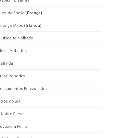
Aspas" "Bizarras"
uerida Sheila
(França)
trange Maps
(Irlanda)
 Biscoito Molhado
deias Mutantes
affalda
rasil Robotics
ensamentos Equivocados
itros do Bia
 Nobre Farsa
óvoa em Folha