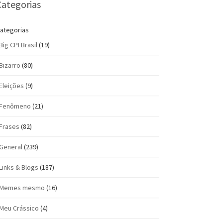
Categorias
ategorias
Big CPI Brasil
(19)
Bizarro
(80)
Eleições
(9)
Fenômeno
(21)
Frases
(82)
General
(239)
Links & Blogs
(187)
Memes mesmo
(16)
Meu Crássico
(4)