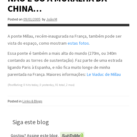
CHINA…
Posted on
09/01/2005
by
João M
A ponte Millau, recém-inaugurada na França, também pode ser
vista do espaço, como mostram
estas fotos
.
Essa ponte é também a mais alta do mundo (270m, ou 340m
contando as torres de sustentação). Faz parte de uma estrada
ligando Paris à Espanha, e não fica muito longe de minha
parentada na França. Maiores informações:
Le Viaduc de Millau
(PostRating: 0 hits today, 0 yesterday, 91 total, 2 max)
Posted in
Links & Blogs
Siga este blog
Gostou? Assine este blog.