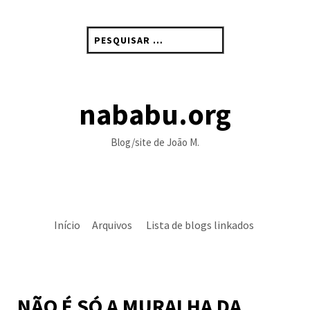
Skip
to
Pesquisar
content
por:
nababu.org
Blog/site de João M.
Início
Arquivos
Lista de blogs linkados
NÃO É SÓ A MURALHA DA