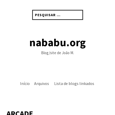
Skip
to
Pesquisar
content
por:
nababu.org
Blog/site de João M.
Início
Arquivos
Lista de blogs linkados
ARCADE