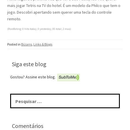
mais jogar Tetris na TV do hotel. É um modelo da Philco que tem o
jogo. Descobri apertando sem querer uma tecla do controle
remoto.
(PostRating: 0 hits today, 0 yesterday, 85 total, 2 max)
Posted in
Bizarro
,
Links & Blogs
Siga este blog
Gostou? Assine este blog.
Pesquisar
por:
Comentários