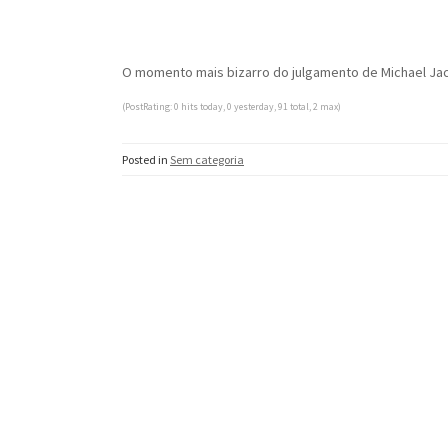
O momento mais bizarro do julgamento de Michael J
(PostRating: 0 hits today, 0 yesterday, 91 total, 2 max)
Posted in
Sem categoria