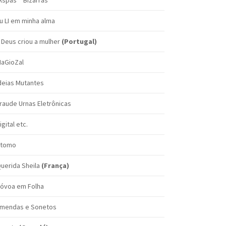
Aspas" "Bizarras"
u LI em minha alma
 Deus criou a mulher
(Portugal)
aGioZal
deias Mutantes
raude Urnas Eletrônicas
igital etc.
tomo
uerida Sheila
(França)
óvoa em Folha
mendas e Sonetos