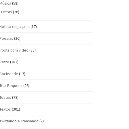
Música
(58)
Letras
(26)
Notícia enguiçada
(17)
Poesias
(26)
Posts com vi­deo
(35)
Retro
(282)
Sociedade
(17)
Tela Pequena
(26)
Testes
(79)
Textos
(301)
Twittando e Transando
(2)