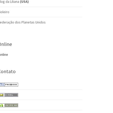
log da Liliana
(USA)
ioleiro
ederação dos Planetas Unidos
Online
online
Contato