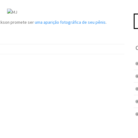
Pe
ackson promete ser
uma aparição fotográfica de seu pênis
.
po