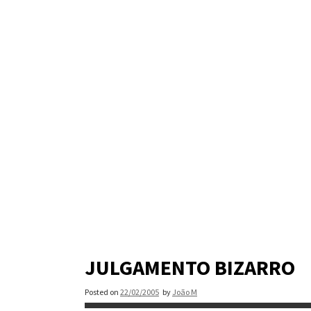
Skip
to
content
JULGAMENTO BIZARRO
Posted on
22/02/2005
by
João M