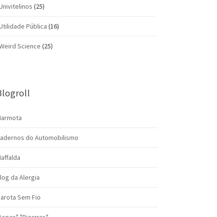
Univitelinos
(25)
Utilidade Pública
(16)
Weird Science
(25)
Blogroll
armota
adernos do Automobilismo
affalda
log da Alergia
arota Sem Fio