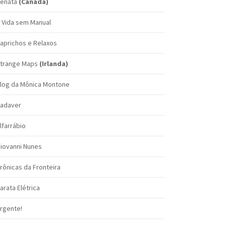
enata
(Canadá)
 Vida sem Manual
aprichos e Relaxos
trange Maps
(Irlanda)
log da Mônica Montone
adaver
lfarrábio
iovanni Nunes
rônicas da Fronteira
arata Elétrica
rgente!