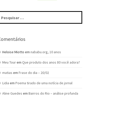
squisar
r:
Comentários
Heloise Miotto
em
nababu.org, 10 anos
Meu Tour
em
Que produto dos anos 80 você adora?
matias
em
Frase do dia – 20/02
Lidia
em
Poema tirado de uma notícia de jornal
Aline Guedes
em
Bairros do Rio – análise profunda