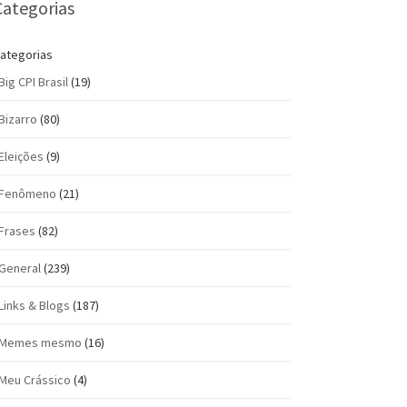
Categorias
ategorias
Big CPI Brasil
(19)
Bizarro
(80)
Eleições
(9)
Fenômeno
(21)
Frases
(82)
General
(239)
Links & Blogs
(187)
Memes mesmo
(16)
Meu Crássico
(4)