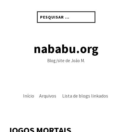
Skip
to
Pesquisar
content
por:
nababu.org
Blog/site de João M.
Início
Arquivos
Lista de blogs linkados
JOGOS MORTAIS