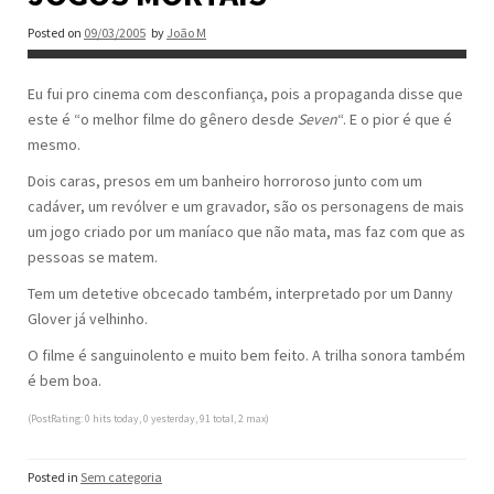
Posted on
09/03/2005
by
João M
Eu fui pro cinema com desconfiança, pois a propaganda disse que
este é “o melhor filme do gênero desde
Seven
“. E o pior é que é
mesmo.
Dois caras, presos em um banheiro horroroso junto com um
cadáver, um revólver e um gravador, são os personagens de mais
um jogo criado por um maníaco que não mata, mas faz com que as
pessoas se matem.
Tem um detetive obcecado também, interpretado por um Danny
Glover já velhinho.
O filme é sanguinolento e muito bem feito. A trilha sonora também
é bem boa.
(PostRating: 0 hits today, 0 yesterday, 91 total, 2 max)
Posted in
Sem categoria