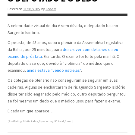
Posted on
31/03/2005
by
João M
A celebridade virtual do dia é sem dúvida, o deputado baiano
Sargento Isidório.
O petista, de 43 anos, usou o plenário da Assembléia Legislativa
da Bahia, por 25 minutos, para
descrever com detalhes o seu
exame de próstata
. Era tarde. O exame foi feito pela manhã. O
deputado disse que, devido à “violência” do médico que o
examinou,
ainda estava “vendo estrelas”
.
Os colegas de plenário não conseguiram se segurar em suas
cadeiras. Alguns se encharcaram de rir. Quando Sargento Isidório
disse ter sido enganado pelo médico, outro deputado perguntou
se foi mesmo um dedo que o médico usou para fazer o exame.
É cada um que aparece…
(PostRating: 0 hits today, 0 yesterday, 90 total, 3 max)