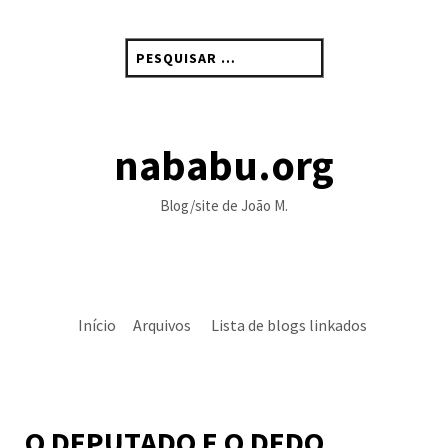
Skip
to
Pesquisar
content
por:
nababu.org
Blog/site de João M.
Início
Arquivos
Lista de blogs linkados
O DEPUTADO E O DEDO