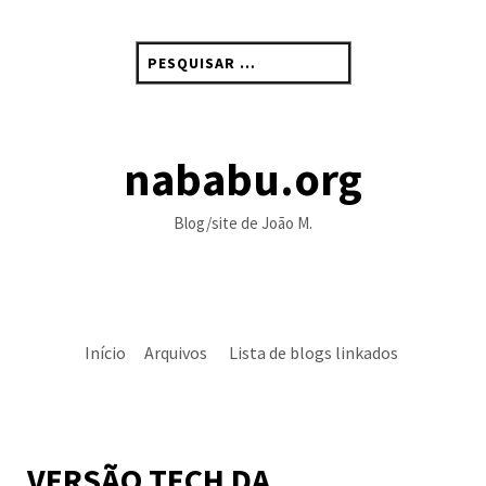
Skip
to
Pesquisar
content
por:
nababu.org
Blog/site de João M.
Início
Arquivos
Lista de blogs linkados
VERSÃO TECH DA