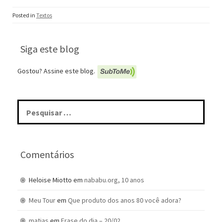
Posted in
Textos
Siga este blog
Gostou? Assine este blog.
Pesquisar
por:
Comentários
Heloise Miotto
em
nababu.org, 10 anos
Meu Tour
em
Que produto dos anos 80 você adora?
matias
em
Frase do dia – 20/02