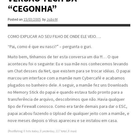
“CEGONHA”
Posted on
15/03/2005
by
João M
COMO EXPLICAR AO SEU FILHO DE ONDE ELE VEIO….
“Pai, como é que eu nasci?” – pergunta o guri.
Muito bem, tínhamos de ter esta conversa um dia !!!… O que
aconteceu foi o seguinte: Eu e sua mãe nos conhecemos levando
um Chat desses da Net, que existem para se trocar idéias. O papai
marcou um interface com a mamãe num Cybercafé e acabamos
plugados no banheiro dele. A seguir, a mamãe fez uns Downloads
no Memory Stick do papai e quando estava tudo pronto para a
transferência de arquivo, descobrimos que não. Havia qualquer
tipo de Firewall conosco. Como era tarde demais para dar o ESC,
papai acabou fazendo o Upload de qualquer jeito com a mamãe, e
nove meses depois o Vírus apareceu e se instalou em casa.
(PostRating: 0 hits today, 0 yesterday, 117 total, 8 max)