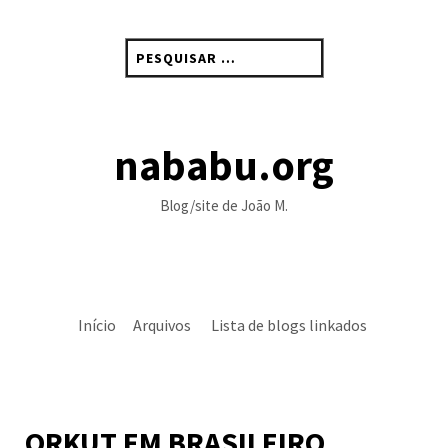
Skip
to
Pesquisar
content
por:
nababu.org
Blog/site de João M.
Início
Arquivos
Lista de blogs linkados
ORKUT EM BRASILEIRO