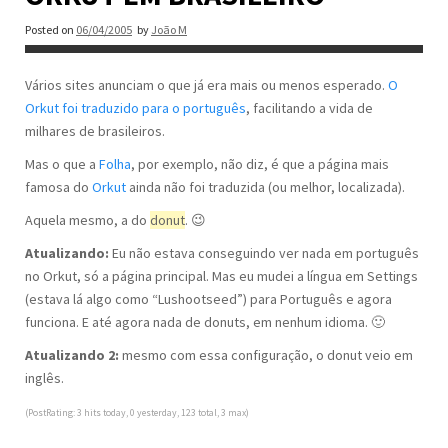
Posted on
06/04/2005
by
João M
Vários sites anunciam o que já era mais ou menos esperado.
O
Orkut foi traduzido para o português
, facilitando a vida de
milhares de brasileiros.
Mas o que a
Folha
, por exemplo, não diz, é que a página mais
famosa do
Orkut
ainda não foi traduzida (ou melhor, localizada).
Aquela mesmo, a do
donut
. 😉
Atualizando:
Eu não estava conseguindo ver nada em português
no Orkut, só a página principal. Mas eu mudei a língua em Settings
(estava lá algo como “Lushootseed”) para Português e agora
funciona. E até agora nada de donuts, em nenhum idioma. 🙂
Atualizando 2:
mesmo com essa configuração, o donut veio em
inglês.
(PostRating: 3 hits today, 0 yesterday, 123 total, 3 max)