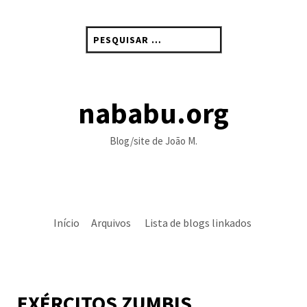
Skip
to
Pesquisar
content
por:
nababu.org
Blog/site de João M.
Início
Arquivos
Lista de blogs linkados
EXÉRCITOS ZUMBIS