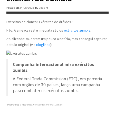
Posted on
24/05/2005
by
João M
Exércitos de clones? Exércitos de dróides?
Não. A ameaça real e imediata são os
exércitos zumbis
.
Atualizando: mudaram um pouco a notícia, mas consegui capturar
o título original (via
Bloglines
):
Campanha internacional mira exércitos
zumbis
A Federal Trade Commission (FTC), em parceria
com órgãos de 30 países, lança uma campanha
para combater os exércitos zumbis.
(PostRating: 0 hits today, 0 yesterday, 99 total, 2 max)