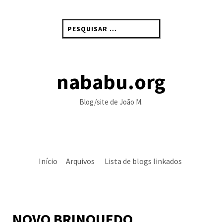
Skip
to
Pesquisar
content
por:
nababu.org
Blog/site de João M.
Início
Arquivos
Lista de blogs linkados
NOVO BRINQUEDO