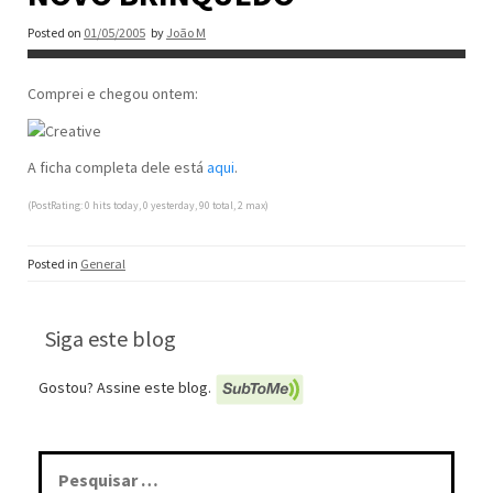
Posted on
01/05/2005
by
João M
Comprei e chegou ontem:
A ficha completa dele está
aqui
.
(PostRating: 0 hits today, 0 yesterday, 90 total, 2 max)
Posted in
General
Siga este blog
Gostou? Assine este blog.
Pesquisar
por: