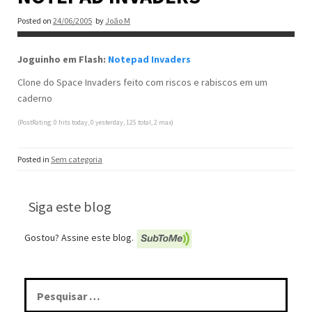
Posted on
24/06/2005
by
João M
Joguinho em Flash:
Notepad Invaders
Clone do Space Invaders feito com riscos e rabiscos em um
caderno
(PostRating: 0 hits today, 0 yesterday, 125 total, 2 max)
Posted in
Sem categoria
Siga este blog
Gostou? Assine este blog.
Pesquisar
por: