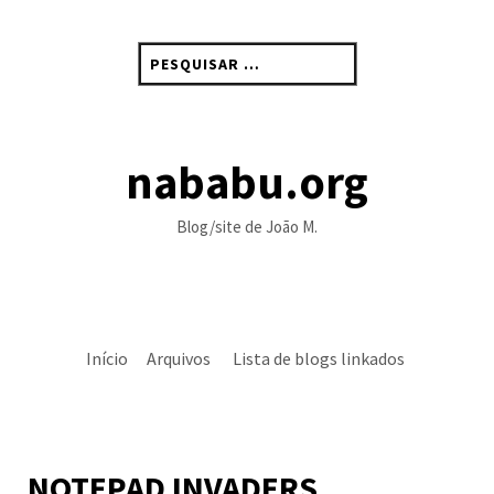
Skip
to
Pesquisar
content
por:
nababu.org
Blog/site de João M.
Início
Arquivos
Lista de blogs linkados
NOTEPAD INVADERS