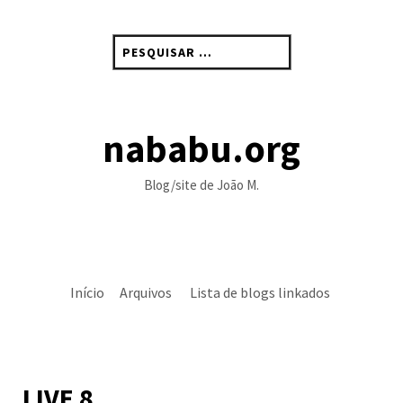
Skip
to
Pesquisar
content
por:
nababu.org
Blog/site de João M.
Início
Arquivos
Lista de blogs linkados
LIVE 8