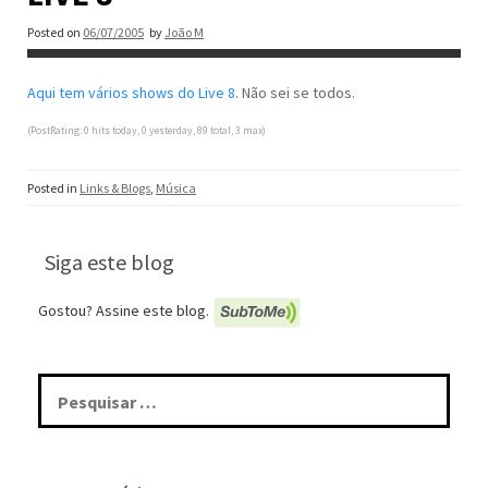
Posted on
06/07/2005
by
João M
Aqui tem vários shows do Live 8
. Não sei se todos.
(PostRating: 0 hits today, 0 yesterday, 89 total, 3 max)
Posted in
Links & Blogs
,
Música
Siga este blog
Gostou? Assine este blog.
Pesquisar
por: