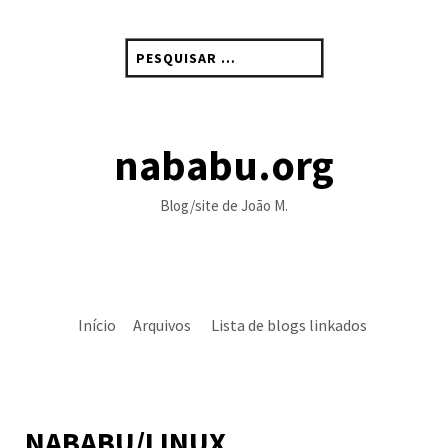
Skip
to
Pesquisar
content
por:
nababu.org
Blog/site de João M.
Início
Arquivos
Lista de blogs linkados
NABABU/LINUX