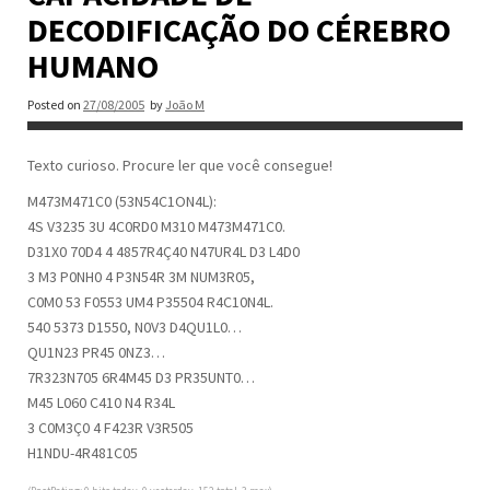
DECODIFICAÇÃO DO CÉREBRO
HUMANO
Posted on
27/08/2005
by
João M
Texto curioso. Procure ler que você consegue!
M473M471C0 (53N54C1ON4L):
4S V3235 3U 4C0RD0 M310 M473M471C0.
D31X0 70D4 4 4857R4Ç40 N47UR4L D3 L4D0
3 M3 P0NH0 4 P3N54R 3M NUM3R05,
C0M0 53 F0553 UM4 P35504 R4C10N4L.
540 5373 D1550, N0V3 D4QU1L0…
QU1N23 PR45 0NZ3…
7R323N705 6R4M45 D3 PR35UNT0…
M45 L060 C410 N4 R34L
3 C0M3Ç0 4 F423R V3R505
H1NDU-4R481C05