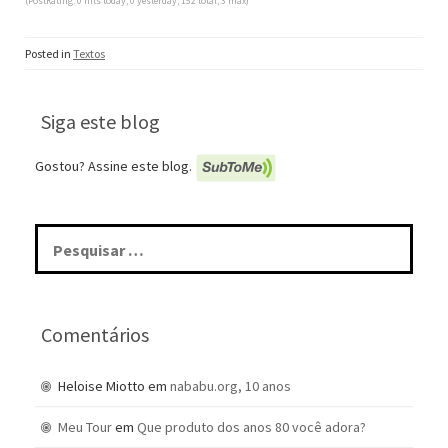
(PostRating: 0 hits today, 0 yesterday, 152 total, 3 max)
Posted in
Textos
Siga este blog
Gostou? Assine este blog.
Pesquisar
por:
Comentários
Heloise Miotto
em
nababu.org, 10 anos
Meu Tour
em
Que produto dos anos 80 você adora?