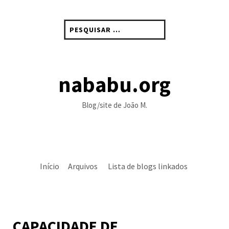
Skip
to
Pesquisar
content
por:
nababu.org
Blog/site de João M.
Início
Arquivos
Lista de blogs linkados
CAPACIDADE DE