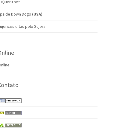
uQueru.net
pside Down Dogs
(USA)
ujerices ditas pelo Sujera
Online
online
Contato