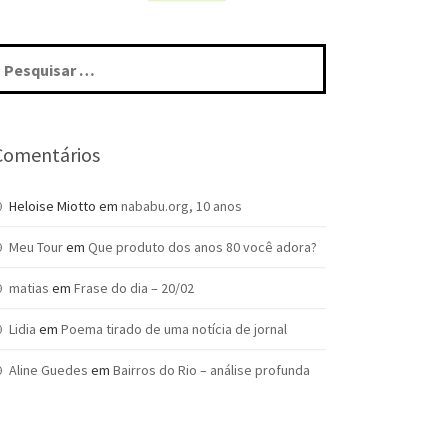
squisar
r:
Comentários
Heloise Miotto
em
nababu.org, 10 anos
Meu Tour
em
Que produto dos anos 80 você adora?
matias
em
Frase do dia – 20/02
Lidia
em
Poema tirado de uma notícia de jornal
Aline Guedes
em
Bairros do Rio – análise profunda