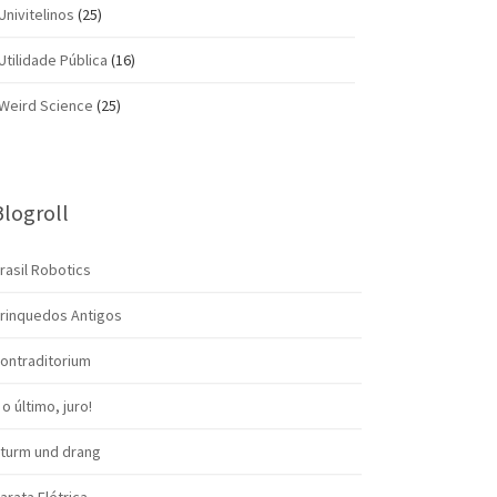
Univitelinos
(25)
Utilidade Pública
(16)
Weird Science
(25)
Blogroll
rasil Robotics
rinquedos Antigos
ontraditorium
 o último, juro!
turm und drang