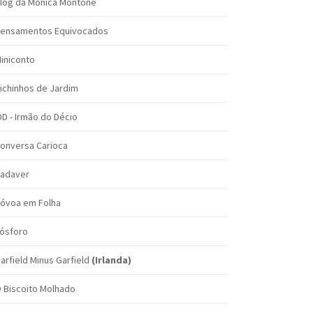
log da Mônica Montone
ensamentos Equivocados
iniconto
ichinhos de Jardim
DD - Irmão do Décio
onversa Carioca
adaver
óvoa em Folha
ósforo
arfield Minus Garfield
(Irlanda)
 Biscoito Molhado