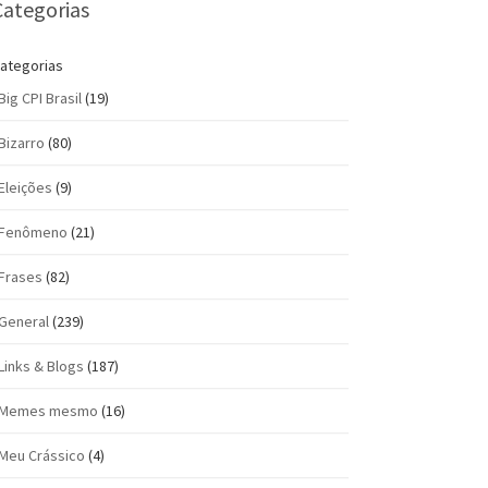
Categorias
ategorias
Big CPI Brasil
(19)
Bizarro
(80)
Eleições
(9)
Fenômeno
(21)
Frases
(82)
General
(239)
Links & Blogs
(187)
Memes mesmo
(16)
Meu Crássico
(4)