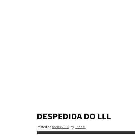
Skip
to
content
DESPEDIDA DO LLL
Posted on
05/08/2005
by
João M