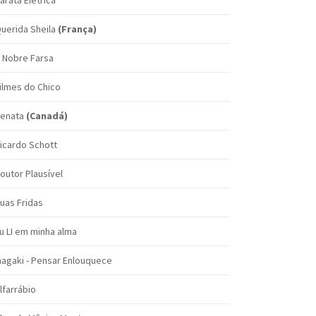
arata Elétrica
uerida Sheila
(França)
 Nobre Farsa
ilmes do Chico
enata
(Canadá)
icardo Schott
outor Plausível
uas Fridas
u LI em minha alma
nagaki - Pensar Enlouquece
lfarrábio