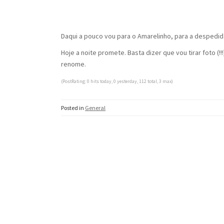
Daqui a pouco vou para o Amarelinho, para a despedi
Hoje a noite promete. Basta dizer que vou tirar foto (!!!
renome.
(PostRating: 0 hits today, 0 yesterday, 112 total, 3 max)
Posted in
General