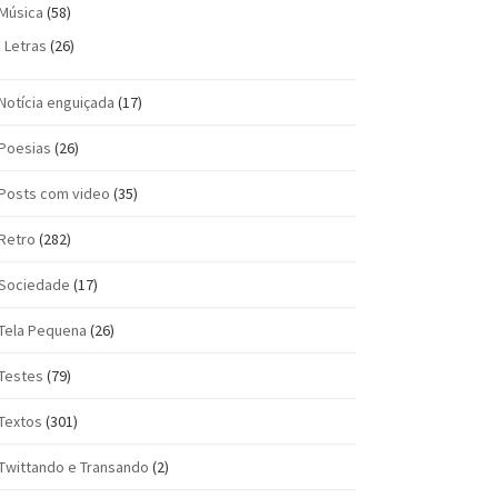
Música
(58)
Letras
(26)
Notícia enguiçada
(17)
Poesias
(26)
Posts com vi­deo
(35)
Retro
(282)
Sociedade
(17)
Tela Pequena
(26)
Testes
(79)
Textos
(301)
Twittando e Transando
(2)