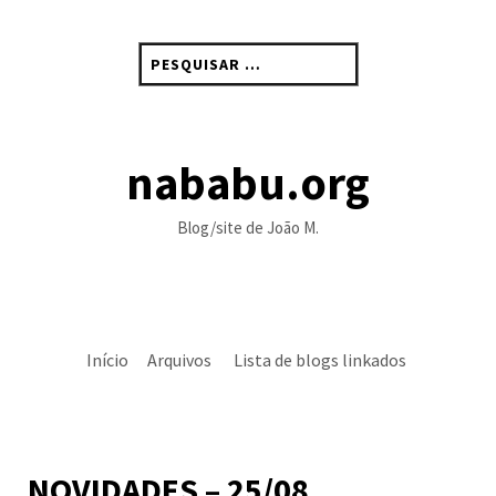
Skip
to
Pesquisar
content
por:
nababu.org
Blog/site de João M.
Início
Arquivos
Lista de blogs linkados
NOVIDADES – 25/08