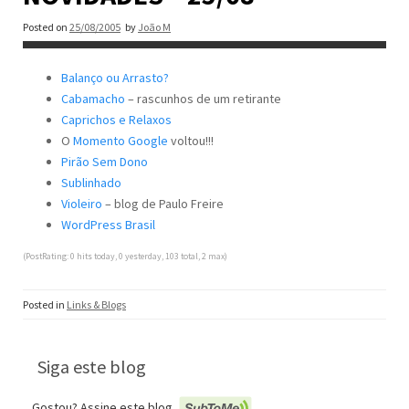
Posted on
25/08/2005
by
João M
Balanço ou Arrasto?
Cabamacho
– rascunhos de um retirante
Caprichos e Relaxos
O
Momento Google
voltou!!!
Pirão Sem Dono
Sublinhado
Violeiro
– blog de Paulo Freire
WordPress Brasil
(PostRating: 0 hits today, 0 yesterday, 103 total, 2 max)
Posted in
Links & Blogs
Siga este blog
Gostou? Assine este blog.