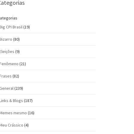
Categorias
ategorias
Big CPI Brasil
(19)
Bizarro
(80)
Eleições
(9)
Fenômeno
(21)
Frases
(82)
General
(239)
Links & Blogs
(187)
Memes mesmo
(16)
Meu Crássico
(4)