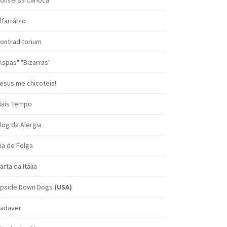
onversa Carioca
lfarrábio
ontraditorium
Aspas" "Bizarras"
esus me chicoteia!
ais Tempo
log da Alergia
ia de Folga
arta da Itália
pside Down Dogs
(USA)
adaver