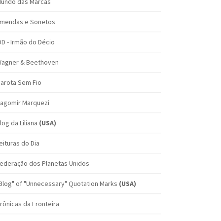
undo das Marcas
mendas e Sonetos
DD - Irmão do Décio
agner & Beethoven
arota Sem Fio
agomir Marquezi
log da Liliana
(USA)
eituras do Dia
ederação dos Planetas Unidos
Blog" of "Unnecessary" Quotation Marks
(USA)
rônicas da Fronteira