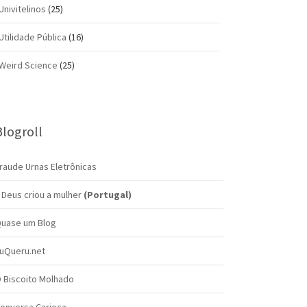
Univitelinos
(25)
Utilidade Pública
(16)
Weird Science
(25)
Blogroll
raude Urnas Eletrônicas
 Deus criou a mulher
(Portugal)
uase um Blog
uQueru.net
 Biscoito Molhado