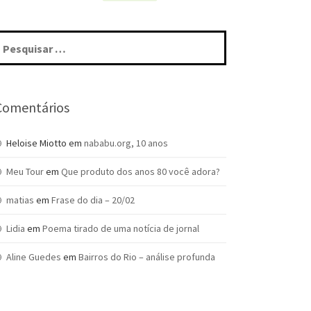
squisar
r:
Comentários
Heloise Miotto
em
nababu.org, 10 anos
Meu Tour
em
Que produto dos anos 80 você adora?
matias
em
Frase do dia – 20/02
Lidia
em
Poema tirado de uma notícia de jornal
Aline Guedes
em
Bairros do Rio – análise profunda