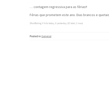
… contagem regressiva para as férias!!
Férias que prometem este ano. Dias brancos e quetais
(PostRating: 0 hits today, 0 yesterday, 82 total, 2 max)
Posted in
General