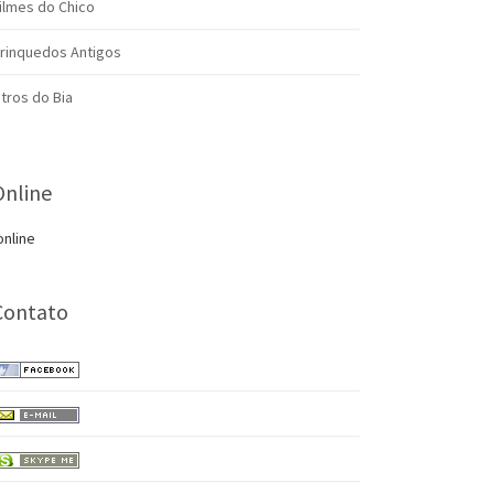
ilmes do Chico
rinquedos Antigos
itros do Bia
Online
online
Contato