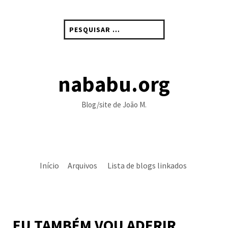
Skip
to
Pesquisar
content
por:
nababu.org
Blog/site de João M.
Início
Arquivos
Lista de blogs linkados
EU TAMBÉM VOU ADERIR…