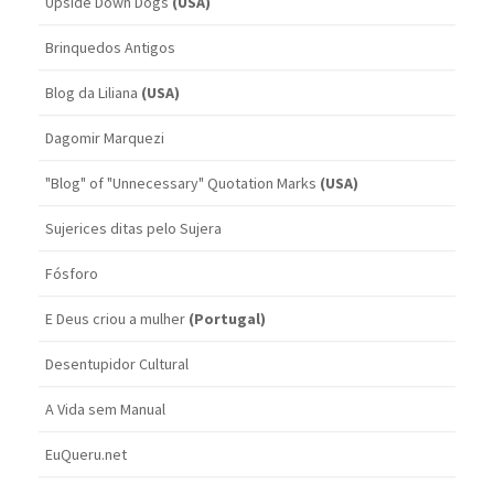
Upside Down Dogs
(USA)
Brinquedos Antigos
Blog da Liliana
(USA)
Dagomir Marquezi
"Blog" of "Unnecessary" Quotation Marks
(USA)
Sujerices ditas pelo Sujera
Fósforo
E Deus criou a mulher
(Portugal)
Desentupidor Cultural
A Vida sem Manual
EuQueru.net