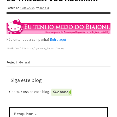
Posted on
30/09/2005
by
João M
Não entendeu a campanha?
Entre aqui
.
(PostRating: 0 hits today, 0 yesterday, 89 total, 2 max)
Posted in
General
Siga este blog
Gostou? Assine este blog.
Pesquisar
por: