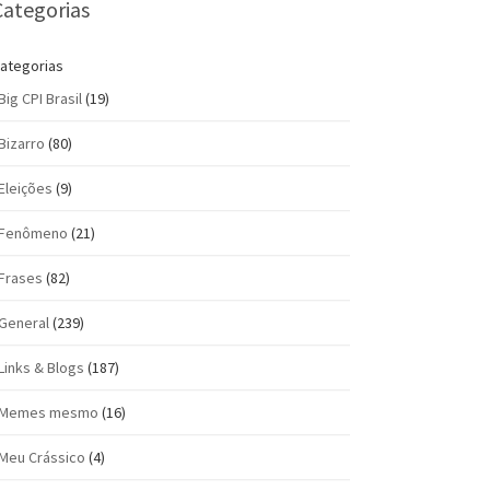
Categorias
ategorias
Big CPI Brasil
(19)
Bizarro
(80)
Eleições
(9)
Fenômeno
(21)
Frases
(82)
General
(239)
Links & Blogs
(187)
Memes mesmo
(16)
Meu Crássico
(4)