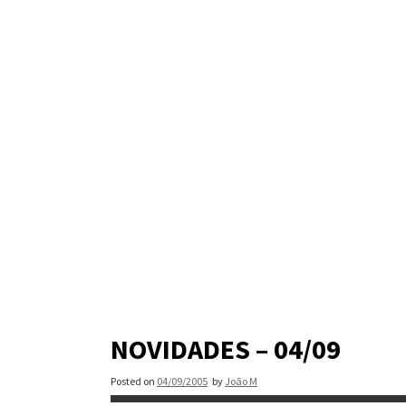
Skip
to
content
NOVIDADES – 04/09
Posted on
04/09/2005
by
João M