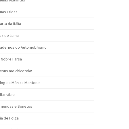
deias Mutantes
uas Fridas
arta da Itália
uz de Luma
adernos do Automobilismo
 Nobre Farsa
esus me chicoteia!
log da Mônica Montone
lfarrábio
mendas e Sonetos
ia de Folga