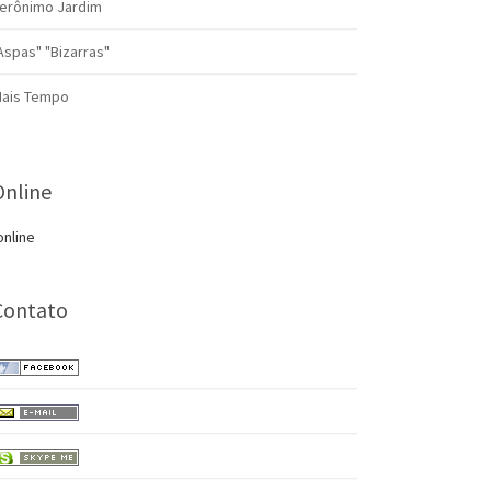
erônimo Jardim
Aspas" "Bizarras"
ais Tempo
Online
online
Contato