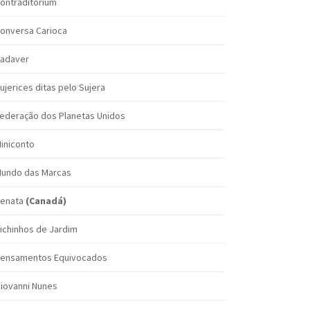
ontraditorium
onversa Carioca
adaver
ujerices ditas pelo Sujera
ederação dos Planetas Unidos
iniconto
undo das Marcas
enata
(Canadá)
ichinhos de Jardim
ensamentos Equivocados
iovanni Nunes