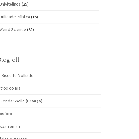
Univitelinos
(25)
Utilidade Pública
(16)
Weird Science
(25)
Blogroll
 Biscoito Molhado
itros do Bia
uerida Sheila
(França)
ósforo
sparroman