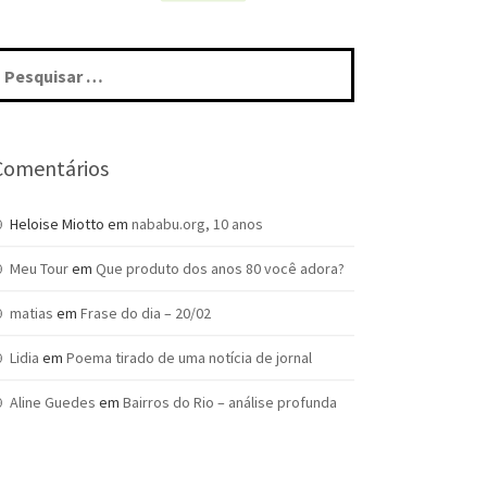
squisar
r:
Comentários
Heloise Miotto
em
nababu.org, 10 anos
Meu Tour
em
Que produto dos anos 80 você adora?
matias
em
Frase do dia – 20/02
Lidia
em
Poema tirado de uma notícia de jornal
Aline Guedes
em
Bairros do Rio – análise profunda