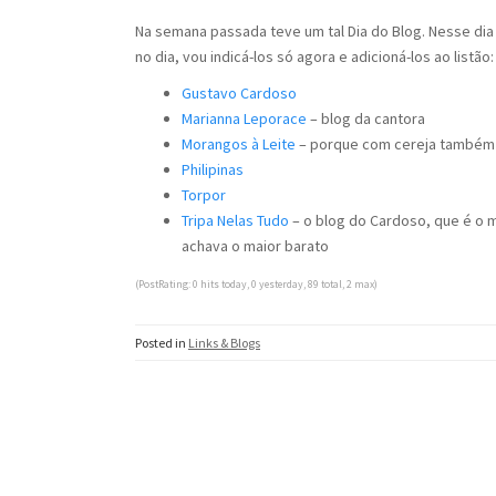
Na semana passada teve um tal Dia do Blog. Nesse di
no dia, vou indicá-los só agora e adicioná-los ao listão:
Gustavo Cardoso
Marianna Leporace
– blog da cantora
Morangos à Leite
– porque com cereja também
Philipinas
Torpor
Tripa Nelas Tudo
– o blog do Cardoso, que é o 
achava o maior barato
(PostRating: 0 hits today, 0 yesterday, 89 total, 2 max)
Posted in
Links & Blogs