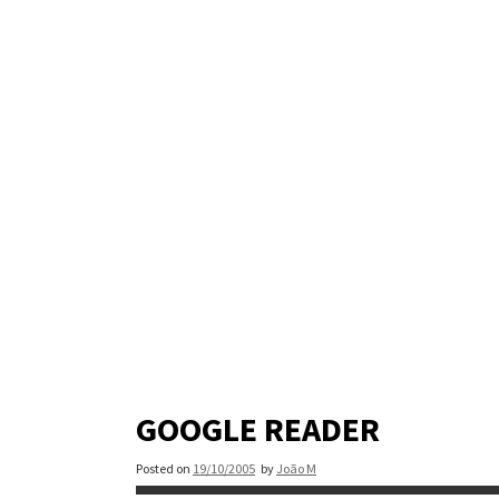
Skip
to
content
GOOGLE READER
Posted on
19/10/2005
by
João M