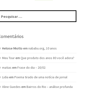
squisar
r:
Comentários
Heloise Miotto
em
nababu.org, 10 anos
Meu Tour
em
Que produto dos anos 80 você adora?
matias
em
Frase do dia – 20/02
Lidia
em
Poema tirado de uma notícia de jornal
Aline Guedes
em
Bairros do Rio – análise profunda