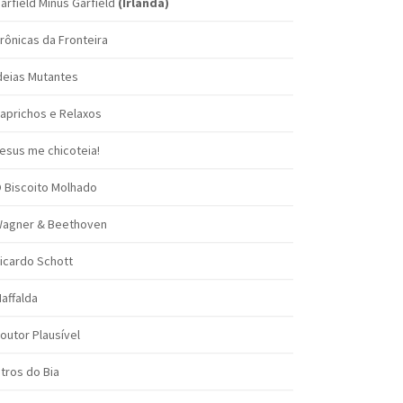
arfield Minus Garfield
(Irlanda)
rônicas da Fronteira
deias Mutantes
aprichos e Relaxos
esus me chicoteia!
 Biscoito Molhado
agner & Beethoven
icardo Schott
affalda
outor Plausível
itros do Bia