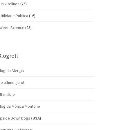
Univitelinos
(25)
Utilidade Pública
(16)
Weird Science
(25)
Blogroll
log da Alergia
 o último, juro!
lfarrábio
log da Mônica Montone
pside Down Dogs
(USA)