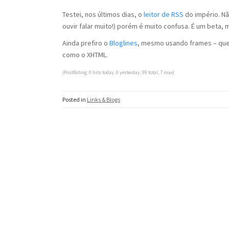
Testei, nos últimos dias, o
leitor de RSS
do império. Nã
ouvir falar muito!) porém é muito confusa. É um beta, 
Ainda prefiro o
Bloglines
, mesmo usando frames – que
como o XHTML.
(PostRating: 0 hits today, 0 yesterday, 99 total, 7 max)
Posted in
Links & Blogs