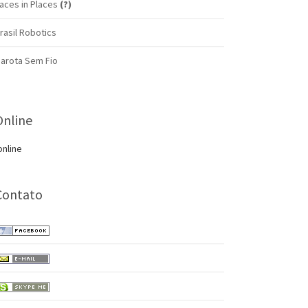
aces in Places
(?)
rasil Robotics
arota Sem Fio
Online
online
Contato