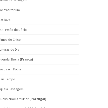
ortunhol Selvagem
ontraditorium
aGioZal
DD - Irmão do Décio
ilmes do Chico
eituras do Dia
uerida Sheila
(França)
óvoa em Folha
ais Tempo
quela Passagem
 Deus criou a mulher
(Portugal)