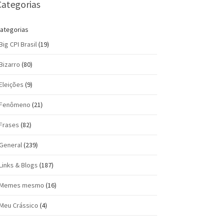
Categorias
ategorias
Big CPI Brasil
(19)
Bizarro
(80)
Eleições
(9)
Fenômeno
(21)
Frases
(82)
General
(239)
Links & Blogs
(187)
Memes mesmo
(16)
Meu Crássico
(4)