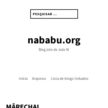
Skip
to
Pesquisar
content
por:
nababu.org
Blog/site de João M.
Início
Arquivos
Lista de blogs linkados
MÂRECHAL