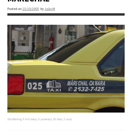
Posted on
25/10/2005
by
João M
(PostRating: 0 hits today, 0 yesterday, 85 total, 2 max)