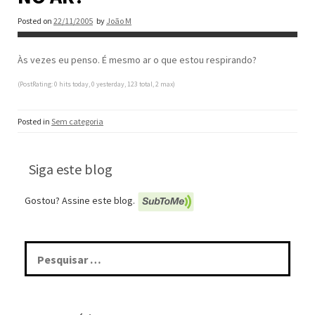
Posted on
22/11/2005
by
João M
Às vezes eu penso. É mesmo ar o que estou respirando?
(PostRating: 0 hits today, 0 yesterday, 123 total, 2 max)
Posted in
Sem categoria
Siga este blog
Gostou? Assine este blog.
Pesquisar
por: