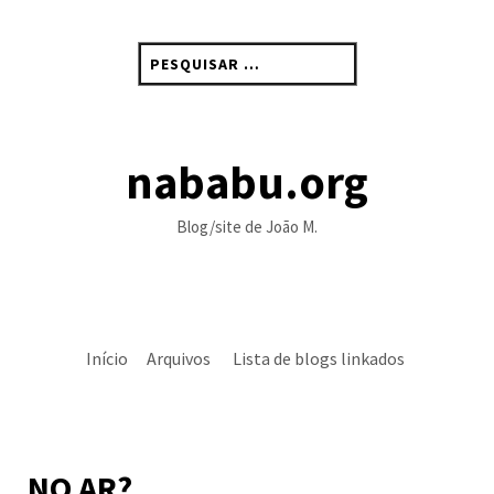
Skip
to
Pesquisar
content
por:
nababu.org
Blog/site de João M.
Início
Arquivos
Lista de blogs linkados
NO AR?