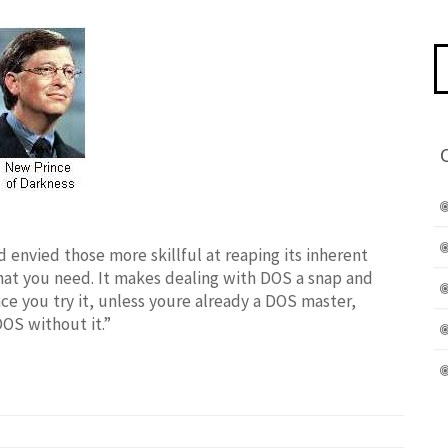
Pe
po
 envied those more skillful at reaping its inherent
hat you need. It makes dealing with DOS a snap and
nce you try it, unless youre already a DOS master,
DOS without it.”