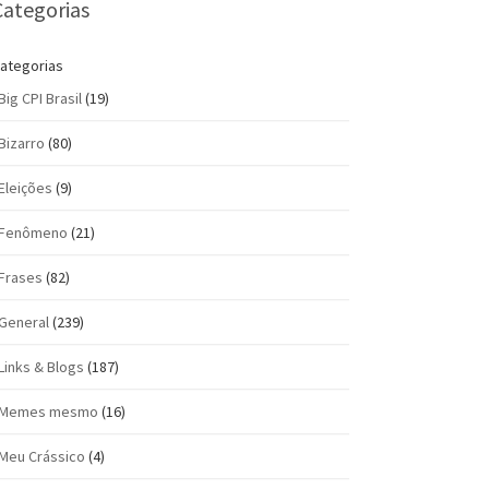
Categorias
ategorias
Big CPI Brasil
(19)
Bizarro
(80)
Eleições
(9)
Fenômeno
(21)
Frases
(82)
General
(239)
Links & Blogs
(187)
Memes mesmo
(16)
Meu Crássico
(4)