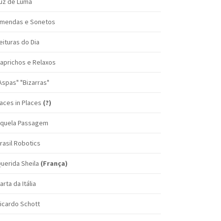
uz de Luma
mendas e Sonetos
eituras do Dia
aprichos e Relaxos
Aspas" "Bizarras"
aces in Places
(?)
quela Passagem
rasil Robotics
uerida Sheila
(França)
arta da Itália
icardo Schott