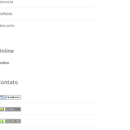
armota
affalda
iniconto
Online
online
Contato