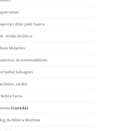
ioleiro
sparroman
ujerices ditas pelo Sujera
DD - Irmão do Décio
deias Mutantes
adernos do Automobilismo
ortunhol Selvagem
erônimo Jardim
 Nobre Farsa
enata
(Canadá)
log da Mônica Montone