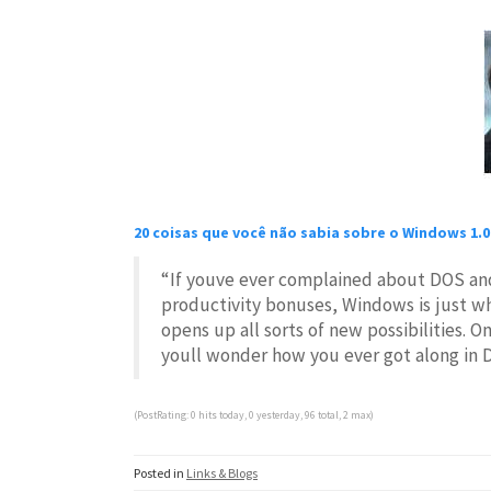
20 coisas que você não sabia sobre o Windows 1.0
“If youve ever complained about DOS and
productivity bonuses, Windows is just w
opens up all sorts of new possibilities. O
youll wonder how you ever got along in 
(PostRating: 0 hits today, 0 yesterday, 96 total, 2 max)
Posted in
Links & Blogs