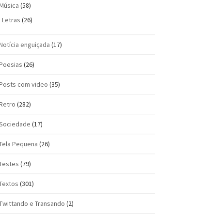
Música
(58)
Letras
(26)
Notícia enguiçada
(17)
Poesias
(26)
Posts com vi­deo
(35)
Retro
(282)
Sociedade
(17)
Tela Pequena
(26)
Testes
(79)
Textos
(301)
Twittando e Transando
(2)