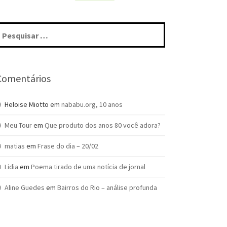
squisar
r:
Comentários
Heloise Miotto
em
nababu.org, 10 anos
Meu Tour
em
Que produto dos anos 80 você adora?
matias
em
Frase do dia – 20/02
Lidia
em
Poema tirado de uma notícia de jornal
Aline Guedes
em
Bairros do Rio – análise profunda