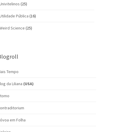
Univitelinos
(25)
Utilidade Pública
(16)
Weird Science
(25)
Blogroll
ais Tempo
log da Liliana
(USA)
tomo
ontraditorium
óvoa em Folha