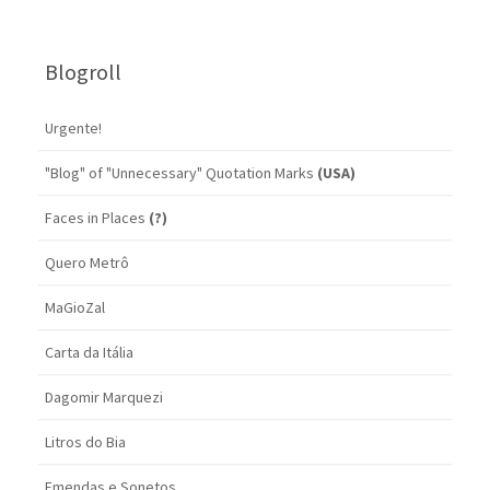
Blogroll
Urgente!
"Blog" of "Unnecessary" Quotation Marks
(USA)
Faces in Places
(?)
Quero Metrô
MaGioZal
Carta da Itália
Dagomir Marquezi
Litros do Bia
Emendas e Sonetos