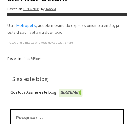
Posted on
18/12/2005
by
João M
Uia!!!
Metropolis
, aquele mesmo do expressionismo alemão, já
está disponível para download!
(PostRating: 0 hits today, 0 yesterday, 90 total, 2 max)
Posted in
Links & Blogs
Siga este blog
Gostou? Assine este blog.
Pesquisar
por: