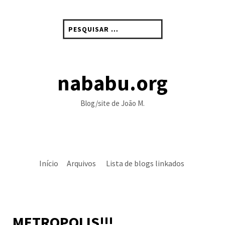
Skip
to
Pesquisar
content
por:
nababu.org
Blog/site de João M.
Início
Arquivos
Lista de blogs linkados
METROPOLIS!!!