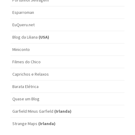
Portunhol Selvagem
Esparroman
EuQueru.net
Blog da Liliana
(USA)
Miniconto
Filmes do Chico
Caprichos e Relaxos
Barata Elétrica
Quase um Blog
Garfield Minus Garfield
(Irlanda)
Strange Maps
(Irlanda)