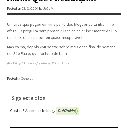
Posted on
23/01/2006
by
João M
Um vírus que pegou em uma parte dos blogueiros também me
afetou: a preguiça para postar. Aliada ao calor inclemente do Rio
de Janeiro, ela se tornou quase insuperável.
Mas calma, depois vou postar sobre mais esse final de semana
em São Paulo, que foi tudo de bom.
(PostRating: 0 hits today, 0 yesterday, 95 total, 2 max)
Posted in
General
Siga este blog
Gostou? Assine este blog.