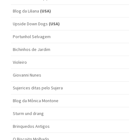
Blog da Liliana
(USA)
Upside Down Dogs
(USA)
Portunhol Selvagem
Bichinhos de Jardim
Violeiro
Giovanni Nunes
Sujerices ditas pelo Sujera
Blog da Mônica Montone
Sturm und drang
Brinquedos Antigos
O Biscoito Molhado