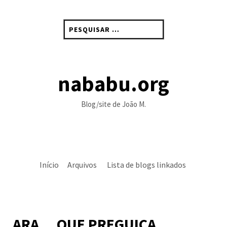
Skip
to
Pesquisar
content
por:
nababu.org
Blog/site de João M.
Início
Arquivos
Lista de blogs linkados
ARA… QUE PREGUIÇA…