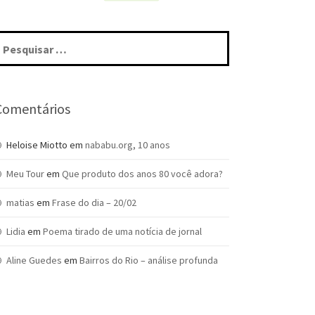
squisar
r:
Comentários
Heloise Miotto
em
nababu.org, 10 anos
Meu Tour
em
Que produto dos anos 80 você adora?
matias
em
Frase do dia – 20/02
Lidia
em
Poema tirado de uma notícia de jornal
Aline Guedes
em
Bairros do Rio – análise profunda