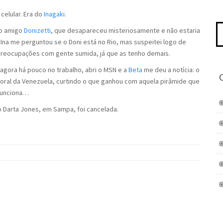
elular. Era do
Inagaki
.
Pe
so amigo
Donizetti
, que desapareceu misteriosamente e não estaria
po
 Ina me perguntou se o Doni está no Rio, mas suspeitei logo de
 preocupações com gente sumida, já que as tenho demais.
agora há pouco no trabalho, abri o MSN e a
Beta
me deu a notícia: o
 litoral da Venezuela, curtindo o que ganhou com aquela pirâmide que
 funciona…
 Darta Jones, em Sampa, foi cancelada.