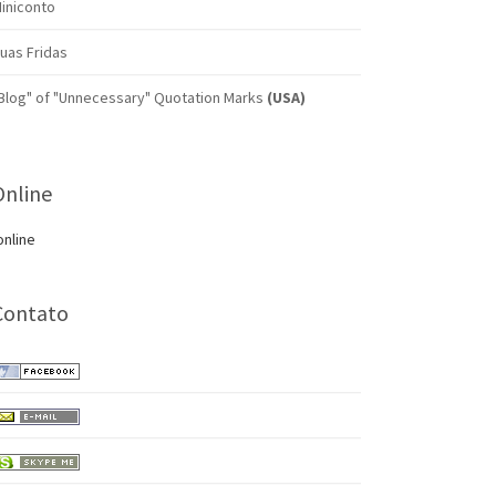
iniconto
uas Fridas
Blog" of "Unnecessary" Quotation Marks
(USA)
Online
online
Contato