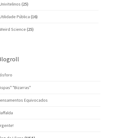
Univitelinos
(25)
Utilidade Pública
(16)
Weird Science
(25)
Blogroll
ósforo
Aspas" "Bizarras"
ensamentos Equivocados
affalda
rgente!