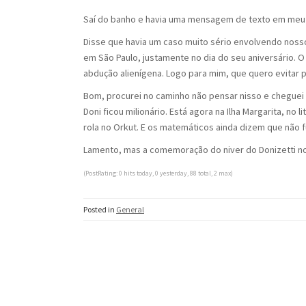
Saí do banho e havia uma mensagem de texto em meu c
Disse que havia um caso muito sério envolvendo nos
em São Paulo, justamente no dia do seu aniversário. O
abdução alienígena. Logo para mim, que quero evitar
Bom, procurei no caminho não pensar nisso e cheguei 
Doni ficou milionário. Está agora na Ilha Margarita, no
rola no Orkut. E os matemáticos ainda dizem que não
Lamento, mas a comemoração do niver do Donizetti no
(PostRating: 0 hits today, 0 yesterday, 88 total, 2 max)
Posted in
General