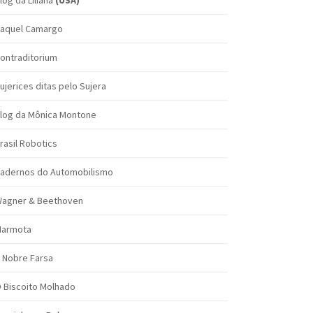
log da Liliana
(USA)
aquel Camargo
ontraditorium
ujerices ditas pelo Sujera
log da Mônica Montone
rasil Robotics
adernos do Automobilismo
agner & Beethoven
armota
 Nobre Farsa
 Biscoito Molhado