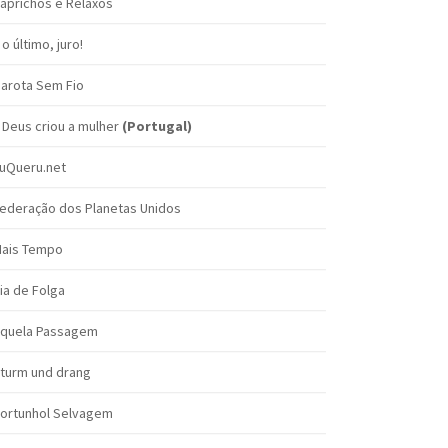
aprichos e Relaxos
 o último, juro!
arota Sem Fio
 Deus criou a mulher
(Portugal)
uQueru.net
ederação dos Planetas Unidos
ais Tempo
ia de Folga
quela Passagem
turm und drang
ortunhol Selvagem