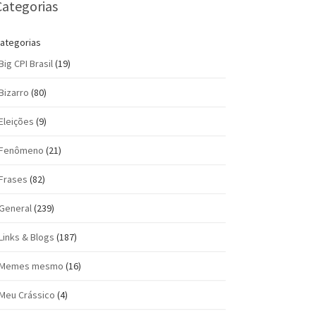
Categorias
ategorias
Big CPI Brasil
(19)
Bizarro
(80)
Eleições
(9)
Fenômeno
(21)
Frases
(82)
General
(239)
Links & Blogs
(187)
Memes mesmo
(16)
Meu Crássico
(4)