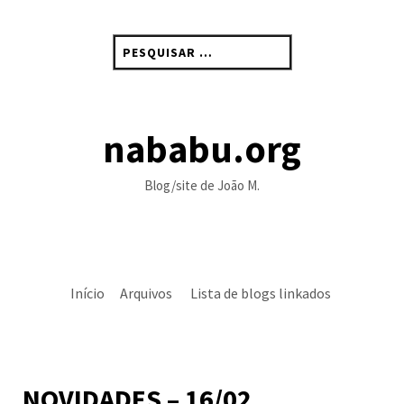
Skip
to
Pesquisar
content
por:
nababu.org
Blog/site de João M.
Início
Arquivos
Lista de blogs linkados
NOVIDADES – 16/02