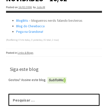
Posted on
16/02/2006
by
João M
BlogBits
– blogueiros nerds falando besteiras
Blog do Chewbacca
Pega na Grandona!
(PostRating: 0 hits today, 0 yesterday, 91 total, 2 max)
Posted in
Links & Blogs
Siga este blog
Gostou? Assine este blog.
Pesquisar
por: