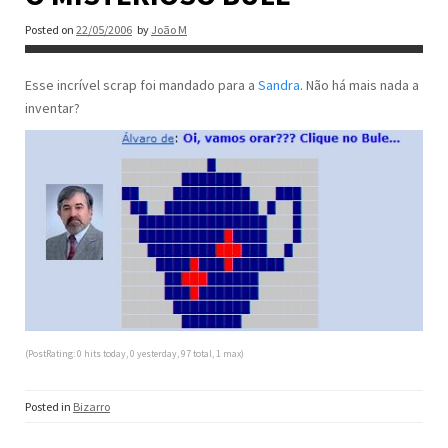
Posted on
22/05/2006
by
João M
Esse incrível scrap foi mandado para a
Sandra
. Não há mais nada a
inventar?
(PostRating: 0 hits today, 0 yesterday, 97 total, 1 max)
Posted in
Bizarro