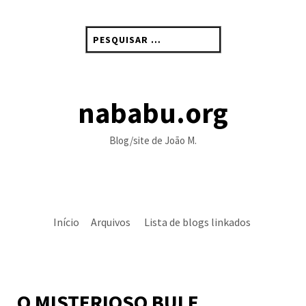
Skip
to
Pesquisar
content
por:
nababu.org
Blog/site de João M.
Início
Arquivos
Lista de blogs linkados
O MISTERIOSO BULE