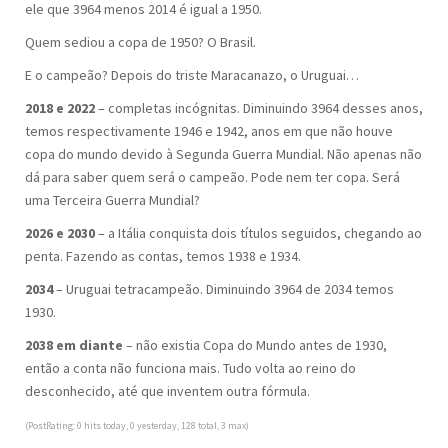
ele que 3964 menos 2014 é igual a 1950.
Quem sediou a copa de 1950? O Brasil.
E o campeão? Depois do triste Maracanazo, o Uruguai…
2018 e 2022
– completas incógnitas. Diminuindo 3964 desses anos,
temos respectivamente 1946 e 1942, anos em que não houve
copa do mundo devido à Segunda Guerra Mundial. Não apenas não
dá para saber quem será o campeão. Pode nem ter copa. Será
uma Terceira Guerra Mundial?
2026 e 2030
– a Itália conquista dois títulos seguidos, chegando ao
penta. Fazendo as contas, temos 1938 e 1934.
2034
– Uruguai tetracampeão. Diminuindo 3964 de 2034 temos
1930.
2038 em diante
– não existia Copa do Mundo antes de 1930,
então a conta não funciona mais. Tudo volta ao reino do
desconhecido, até que inventem outra fórmula.
(PostRating: 0 hits today, 0 yesterday, 128 total, 3 max)