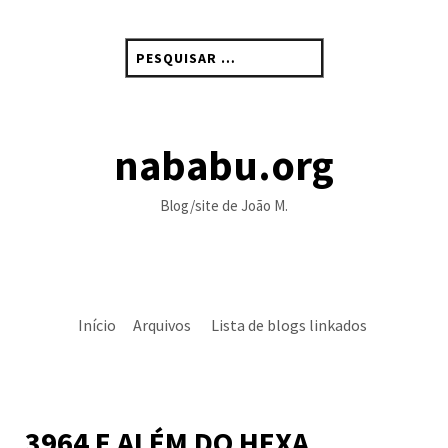
Skip
to
Pesquisar
content
por:
nababu.org
Blog/site de João M.
Início
Arquivos
Lista de blogs linkados
3964 E ALÉM DO HEXA