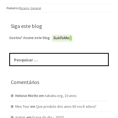
Posted in
Bizarro
,
General
Siga este blog
Gostou? Assine este blog.
Pesquisar
por:
Comentários
Heloise Miotto
em
nababu.org, 10 anos
Meu Tour
em
Que produto dos anos 80 você adora?
matias
em
Frase do dia – 20/02