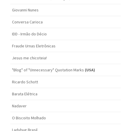
Giovanni Nunes
Conversa Carioca
IDD - Irmão do Décio
Fraude Urnas Eletrônicas
Jesus me chicoteia!
"Blog" of "Unnecessary" Quotation Marks
(USA)
Ricardo Schott
Barata Elétrica
Nadaver
O Biscoito Molhado
Ladybug Brasil