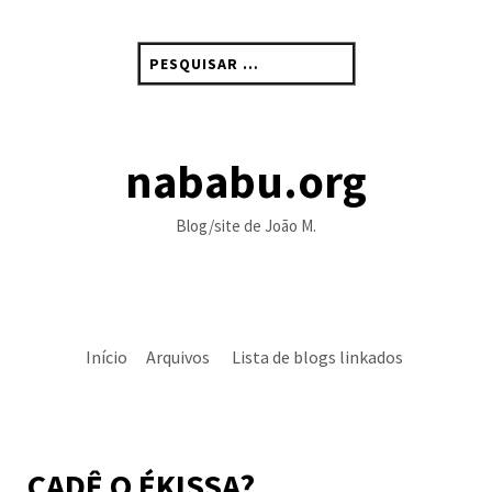
Skip
to
Pesquisar
content
por:
nababu.org
Blog/site de João M.
Início
Arquivos
Lista de blogs linkados
CADÊ O ÉKISSA?