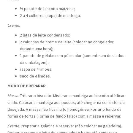
½ pacote de biscoito maizena;
2 a 4 colheres (sopa) de manteiga.
Creme:
2 latas de leite condensado;
2 caixinhas de creme de leite (colocar no congelador
durante uma hora);
1 pacote de gelatina em pó incolor (somente um dos lados
da embalagem);
raspa de 4 limões;
suco de 4 limões.
MODO DE PREPARAR
Massa:
Triturar o biscoito. Misturar a manteiga ao biscoito até ficar
unido. Colocar a manteiga aos poucos, até chegar na consistência
desejada. A massa não fica muito homogênea. Forrar o fundo da
forma de tortas (Forma de fundo falso) com a massa e reservar.
Creme:
Preparar a gelatina e reservar (não colocar na geladeira).
Retirar o creme de leite do congelador e bater até começar a