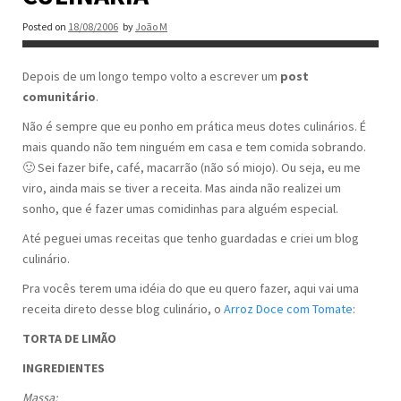
Posted on
18/08/2006
by
João M
Depois de um longo tempo volto a escrever um
post
comunitário
.
Não é sempre que eu ponho em prática meus dotes culinários. É
mais quando não tem ninguém em casa e tem comida sobrando.
🙂 Sei fazer bife, café, macarrão (não só miojo). Ou seja, eu me
viro, ainda mais se tiver a receita. Mas ainda não realizei um
sonho, que é fazer umas comidinhas para alguém especial.
Até peguei umas receitas que tenho guardadas e criei um blog
culinário.
Pra vocês terem uma idéia do que eu quero fazer, aqui vai uma
receita direto desse blog culinário, o
Arroz Doce com Tomate
:
TORTA DE LIMÃO
INGREDIENTES
Massa: