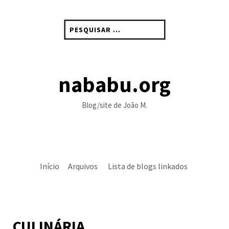
Skip
to
Pesquisar
content
por:
nababu.org
Blog/site de João M.
Início
Arquivos
Lista de blogs linkados
CULINÁRIA