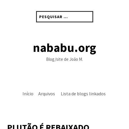
Skip
to
Pesquisar
content
por:
nababu.org
Blog/site de João M.
Início
Arquivos
Lista de blogs linkados
PLUTÃO É REBAIXADO