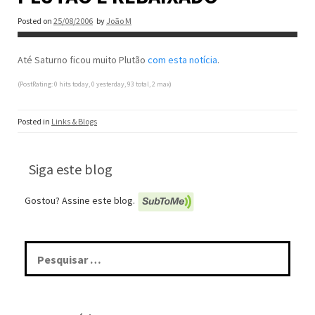
Posted on
25/08/2006
by
João M
Até Saturno ficou muito Plutão
com esta notícia
.
(PostRating: 0 hits today, 0 yesterday, 93 total, 2 max)
Posted in
Links & Blogs
Siga este blog
Gostou? Assine este blog.
Pesquisar
por: