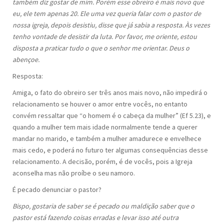
também diz gostar de mim. Porém esse obreiro é mais novo que
eu, ele tem apenas 20. Ele uma vez queria falar com o pastor de
nossa igreja, depois desistiu, disse que já sabia a resposta. Às vezes
tenho vontade de desistir da luta. Por favor, me oriente, estou
disposta a praticar tudo o que o senhor me orientar. Deus o
abençoe.
Resposta:
Amiga, o fato do obreiro ser três anos mais novo, não impedirá o
relacionamento se houver o amor entre vocês, no entanto
convém ressaltar que “o homem é o cabeça da mulher” (Ef 5.23), e
quando a mulher tem mais idade normalmente tende a querer
mandar no marido, e também a mulher amadurece e envelhece
mais cedo, e poderá no futuro ter algumas consequências desse
relacionamento. A decisão, porém, é de vocês, pois a Igreja
aconselha mas não proíbe o seu namoro.
É pecado denunciar o pastor?
Bispo, gostaria de saber se é pecado ou maldição saber que o
pastor está fazendo coisas erradas e levar isso até outra