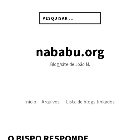
Skip
to
Pesquisar
content
por:
nababu.org
Blog/site de João M.
Início
Arquivos
Lista de blogs linkados
O BISPO RESPONDE