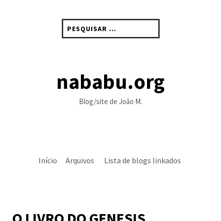
Skip
to
Pesquisar
content
por:
nababu.org
Blog/site de João M.
Início
Arquivos
Lista de blogs linkados
O LIVRO DO GENESIS