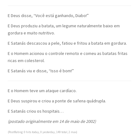
E Deus disse, “Você está ganhando, Diabo!”
E Deus produziu a batata, um legume naturalmente baixo em
gordura e muito nutritivo.
E Satanás descascou a pele, fatiou e fritou a batata em gordura.
E o Homem acionou o controle remoto e comeu as batatas fritas
ricas em colesterol.
E Satanás viu e disse, “Isso é bom!”
E o Homem teve um ataque cardíaco.
E Deus suspirou e criou a ponte de safena quádrupla.
E Satanás criou os hospitais…
(postado originalmente em 14 de maio de 2002)
(PostRating: 0 hits today, 0 yesterday, 149 total, 2 max)