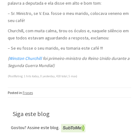
palavra a deputada e ela disse em alto e bom tom:
– Sr. Ministro, se V. Exa. fosse o meu marido, colocava veneno em
seu café!
Churchill, com muita calma, tirou os óculos e, naquele silêncio em
que todos estavam aguardando a resposta, exclamou:
– Se eu fosse o seu marido, eu tomaria este café !!!
(
Winston Churchill
foi primeiro-ministro do Reino Unido durante a
Segunda Guerra Mundial)
(PostRating: 1 hits today, 0 yesterday, 418 total, 5 max)
Posted in
Frases
Siga este blog
Gostou? Assine este blog.