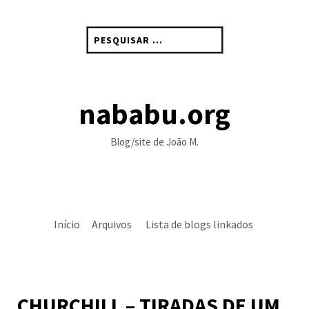
Skip
to
Pesquisar
content
por:
nababu.org
Blog/site de João M.
Início
Arquivos
Lista de blogs linkados
CHURCHILL – TIRADAS DE UM